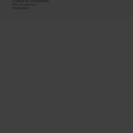
Politiquedeconfidentialité
Prixetconcours
Partenaires