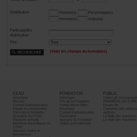
Distribution:
Femme(s)
Personnage(s)
Homme(s)
Acteur(s)
Particularités
distribution:
Prix:
[Viderleschampsduformulaire]
CEAD
FONDATION
PUBLIC
Historique
Historique
Centrededocumentati
Mission
PrixdelaFondation
PREMIÈRELECTURE
Conseild’administration
FondsMichelMarc
Divans-lits
Équipeetcoordonnées
Bouchard
Calendrierdesauteur
S’inscrireàl’infolettre
Conseild’administration
autrices
ActualitésduCEAD
Partenaires
LaSalledesmachine
Rapportsannuels
AppuyezlaFondation
LaSalledesmachine
Membreshonorifiquesdu
Objetspromotionnels
CEAD
Mesurescontrele
harcèlement