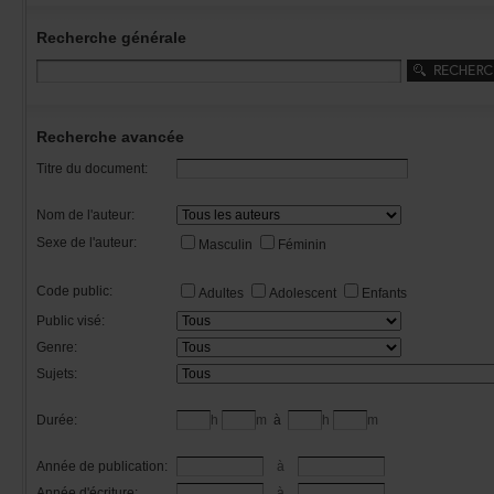
Recherchegénérale
Rechercheavancée
Titredudocument:
Nomdel'auteur:
Sexedel'auteur:
Masculin
Féminin
Codepublic:
Adultes
Adolescent
Enfants
Publicvisé:
Genre:
Sujets:
Durée:
h
m
à
h
m
Annéedepublication:
à
Annéed'écriture:
à