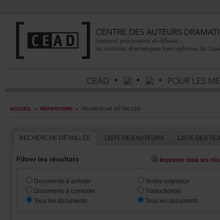
ACCUEIL
»
RÉPERTOIRE
»
RECHERCHEDÉTAILLÉE
RECHERCHEDÉTAILLÉE
LISTEDESAUTEURS
LISTEDESTE
Filtrerlesrésultats
Imprimertouslesrésu
Documentsàacheter
Textesoriginaux
Documentsàconsulter
Traduction(s)
Touslesdocuments
Touslesdocuments