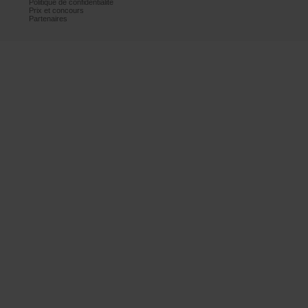
Politiquedeconfidentialité
Prixetconcours
Partenaires