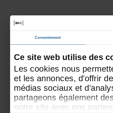
Consentement
Cesitewebutilisedesco
Lescookiesnouspermette
etlesannonces,d'offrirde
médiassociauxetd'analys
partageonségalementdesi
notresiteavecnosparte