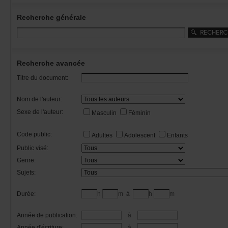
Recherchegénérale
Rechercheavancée
Titredudocument:
Nomdel'auteur:
Sexedel'auteur:
Masculin
Féminin
Codepublic:
Adultes
Adolescent
Enfants
Publicvisé:
Genre:
Sujets:
Durée:
h
m
à
h
m
Annéedepublication:
à
Annéed'écriture:
à