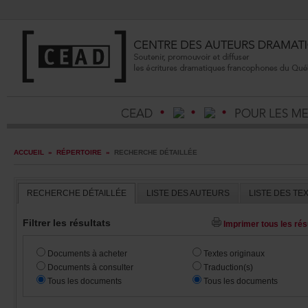
ACCUEIL
»
RÉPERTOIRE
»
RECHERCHEDÉTAILLÉE
RECHERCHEDÉTAILLÉE
LISTEDESAUTEURS
LISTEDESTE
Filtrerlesrésultats
Imprimertouslesrésu
Documentsàacheter
Textesoriginaux
Documentsàconsulter
Traduction(s)
Touslesdocuments
Touslesdocuments