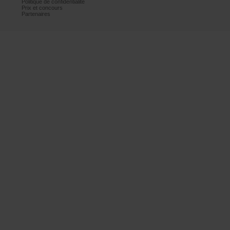
Politiquedeconfidentialité
Prixetconcours
Partenaires