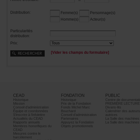
Distribution:
Femme(s)
Personnage(s)
Homme(s)
Acteur(s)
Particularités
distribution:
Prix:
[Viderleschampsduformulaire]
CEAD
FONDATION
PUBLIC
Historique
Historique
Centrededocumentati
Mission
PrixdelaFondation
PREMIÈRELECTURE
Conseild’administration
FondsMichelMarc
Divans-lits
Équipeetcoordonnées
Bouchard
Calendrierdesauteur
S’inscrireàl’infolettre
Conseild’administration
autrices
ActualitésduCEAD
Partenaires
LaSalledesmachine
Rapportsannuels
AppuyezlaFondation
LaSalledesmachine
Membreshonorifiquesdu
Objetspromotionnels
CEAD
Mesurescontrele
harcèlement