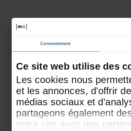
Consentement
Cesitewebutilisedesco
Lescookiesnouspermette
etlesannonces,d'offrirde
médiassociauxetd'analys
partageonségalementdesi
notresiteavecnosparte