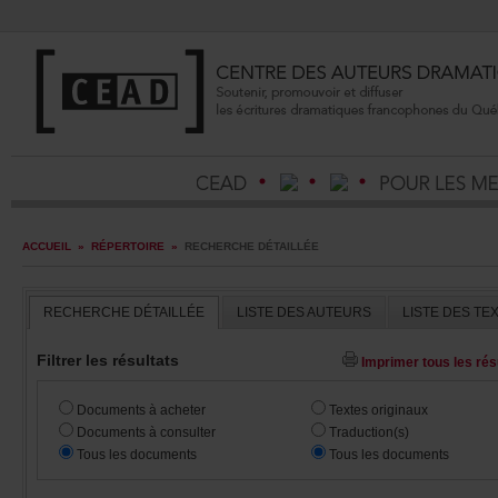
ACCUEIL
»
RÉPERTOIRE
»
RECHERCHEDÉTAILLÉE
RECHERCHEDÉTAILLÉE
LISTEDESAUTEURS
LISTEDESTE
Filtrerlesrésultats
Imprimertouslesrésu
Documentsàacheter
Textesoriginaux
Documentsàconsulter
Traduction(s)
Touslesdocuments
Touslesdocuments