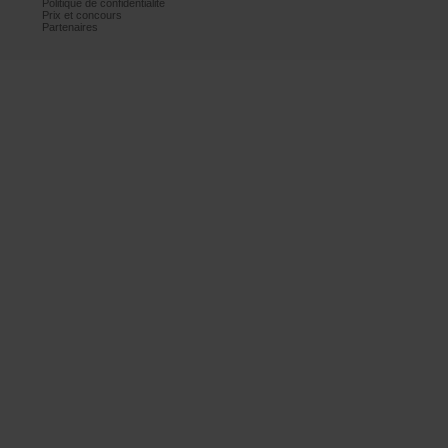
Politiquedeconfidentialité
Prixetconcours
Partenaires