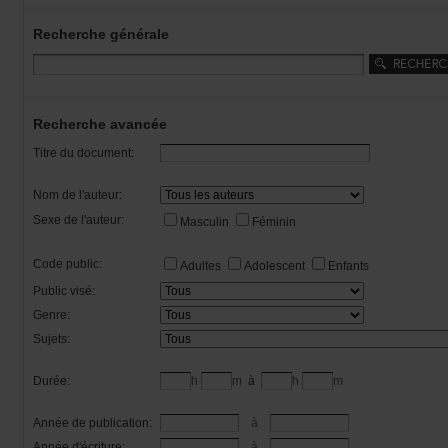
Recherchegénérale
Rechercheavancée
Titredudocument:
Nomdel'auteur:
Sexedel'auteur:
Masculin
Féminin
Codepublic:
Adultes
Adolescent
Enfants
Publicvisé:
Genre:
Sujets:
Durée:
h
m
à
h
m
Annéedepublication:
à
Annéed'écriture:
à