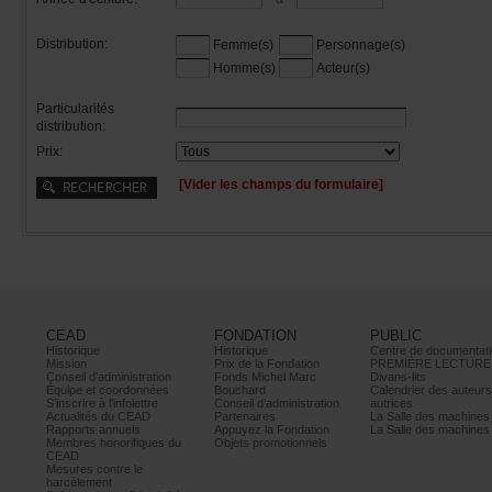
Distribution:
Femme(s)
Personnage(s)
Homme(s)
Acteur(s)
Particularités
distribution:
Prix:
[Viderleschampsduformulaire]
CEAD
FONDATION
PUBLIC
Historique
Historique
Centrededocumentati
Mission
PrixdelaFondation
PREMIÈRELECTURE
Conseild’administration
FondsMichelMarc
Divans-lits
Équipeetcoordonnées
Bouchard
Calendrierdesauteur
S’inscrireàl’infolettre
Conseild’administration
autrices
ActualitésduCEAD
Partenaires
LaSalledesmachine
Rapportsannuels
AppuyezlaFondation
LaSalledesmachine
Membreshonorifiquesdu
Objetspromotionnels
CEAD
Mesurescontrele
harcèlement