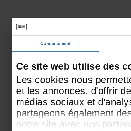
Consentement
Cesitewebutilisedesco
Lescookiesnouspermette
etlesannonces,d'offrirde
médiassociauxetd'analys
partageonségalementdesi
notresiteavecnosparte