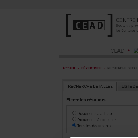
ACCUEIL
»
RÉPERTOIRE
»
RECHERCHEDÉTAI
RECHERCHEDÉTAILLÉE
LISTED
Filtrerlesrésultats
Documentsàacheter
Documentsàconsulter
Touslesdocuments