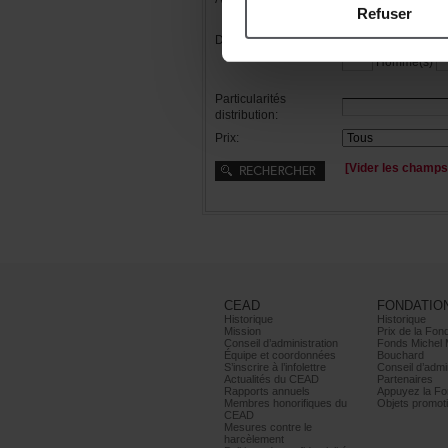
Refuser
Distribution:
Femme(s)
Homme(s)
Particularités
distribution:
Prix:
[Viderleschamps
CEAD
FONDATIO
Historique
Historique
Mission
PrixdelaFond
Conseild’administration
FondsMichel
Équipeetcoordonnées
Bouchard
S’inscrireàl’infolettre
Conseild’admin
ActualitésduCEAD
Partenaires
Rapportsannuels
AppuyezlaFon
Membreshonorifiquesdu
Objetspromoti
CEAD
Mesurescontrele
harcèlement