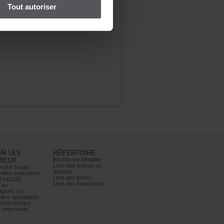
Toutautoriser
URLES
RÉPERTOIRE
RIEUX
Recherchedétaillée
Listedesauteurset
eauxtextes
autrices
ellestraductions
Listedestextes
Fire2025
Listedestraductions
les
ignant.e.s
iersspécialisés
ovidéothèque
simportants