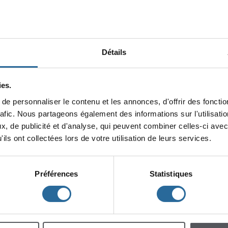
Détails
es.
epersonnaliserlecontenuetlesannonces,d'offrirdesfonction
minin
rafic.Nouspartageonségalementdesinformationssurl'utilisat
x,depublicitéetd'analyse,quipeuventcombinercelles-ciavec
lescent
Enfants
ilsontcollectéeslorsdevotreutilisationdeleursservices.
Préférences
Statistiques
h
m
à
à