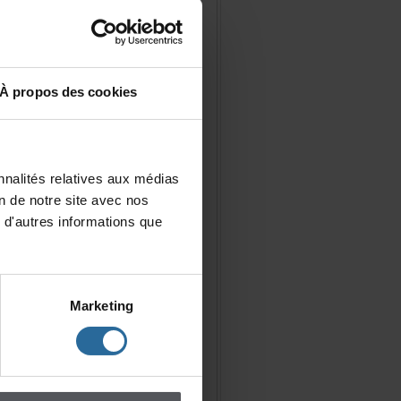
Àproposdescookies
nalitésrelativesauxmédias
iondenotresiteavecnos
d'autresinformationsque
Marketing