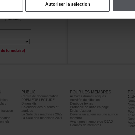
Autoriserlasélection
Personnage(s)
Acteur(s)
duformulaire]
N
PUBLIC
POURLESMEMBRES
PO
Centrededocumentation
Activitésdramaturgiques
CU
ation
PREMIÈRELECTURE
Activitésdediffusion
Nouv
Marc
Divans-lits
Dépôtdetextes
Nouv
Calendrierdesauteurset
Protocoledemiseenpage
Sure
istration
autrices
Droitsd’auteur
Pour
LaSalledesmachines2022
Devenirunauteurouuneautrice
ense
dation
LaSalledesmachines2021
membre
Doss
onnels
AvantagesmembreduCEAD
Audi
Comitésdemembres
Lien