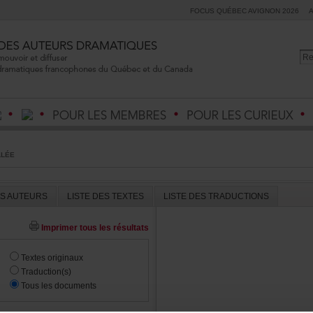
FOCUSQUÉBECAVIGNON2026
LLÉE
ESAUTEURS
LISTEDESTEXTES
LISTEDESTRADUCTIONS
Imprimertouslesrésultats
Textesoriginaux
Traduction(s)
Touslesdocuments