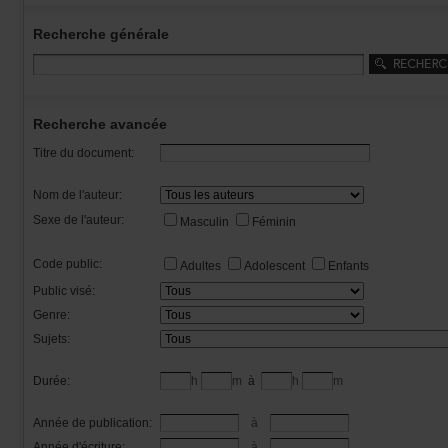
Recherchegénérale
Rechercheavancée
Titredudocument:
Nomdel'auteur:
Sexedel'auteur:
Masculin
Féminin
Codepublic:
Adultes
Adolescent
Enfants
Publicvisé:
Genre:
Sujets:
Durée:
h
m
à
h
m
Annéedepublication:
à
Annéed'écriture:
à