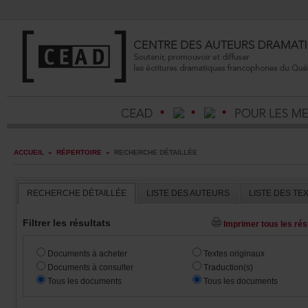
ACCUEIL
»
RÉPERTOIRE
»
RECHERCHEDÉTAILLÉE
RECHERCHEDÉTAILLÉE
LISTEDESAUTEURS
LISTEDESTE
Filtrerlesrésultats
Imprimertouslesrésu
Documentsàacheter
Textesoriginaux
Documentsàconsulter
Traduction(s)
Touslesdocuments
Touslesdocuments