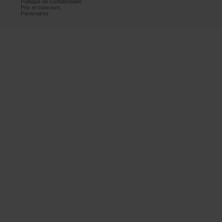
Politiquedeconfidentialité
Prixetconcours
Partenaires