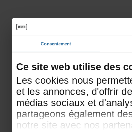
Consentement
Cesitewebutilisedesco
Lescookiesnouspermette
etlesannonces,d'offrirde
médiassociauxetd'analys
partageonségalementdesi
notresiteavecnosparte