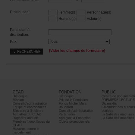
Distribution:
Femme(s)
Personnage(s)
Homme(s)
Acteur(s)
Particularités
distribution:
Prix:
[Viderleschampsduformulaire]
CEAD
FONDATION
PUBLIC
Historique
Historique
Centrededocumentati
Mission
PrixdelaFondation
PREMIÈRELECTURE
Conseild’administration
FondsMichelMarc
Divans-lits
Équipeetcoordonnées
Bouchard
Calendrierdesauteur
S’inscrireàl’infolettre
Conseild’administration
autrices
ActualitésduCEAD
Partenaires
LaSalledesmachine
Rapportsannuels
AppuyezlaFondation
LaSalledesmachine
Membreshonorifiquesdu
Objetspromotionnels
CEAD
Mesurescontrele
harcèlement