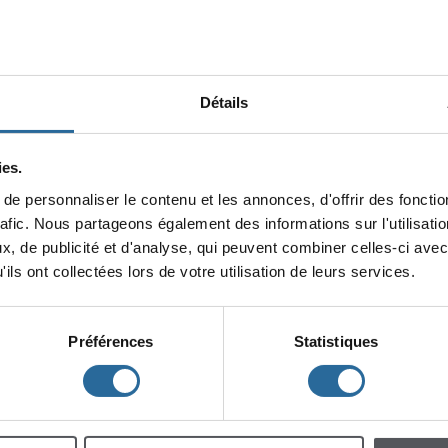
Détails
es.
epersonnaliserlecontenuetlesannonces,d'offrirdesfonction
minin
rafic.Nouspartageonségalementdesinformationssurl'utilisat
x,depublicitéetd'analyse,quipeuventcombinercelles-ciavec
lescent
Enfants
ilsontcollectéeslorsdevotreutilisationdeleursservices.
Préférences
Statistiques
h
m
à
à