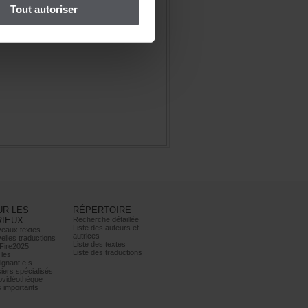
Toutautoriser
URLES
RÉPERTOIRE
RIEUX
Recherchedétaillée
Listedesauteurset
eauxtextes
autrices
ellestraductions
Listedestextes
Fire2025
Listedestraductions
les
ignant.e.s
iersspécialisés
ovidéothèque
simportants