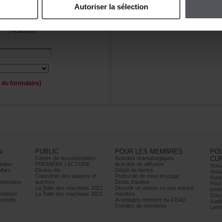
Autoriserlasélection
Personnage(s)
Acteur(s)
duformulaire]
N
PUBLIC
POURLESMEMBRES
PO
Centrededocumentation
Activitésdramaturgiques
CU
ation
PREMIÈRELECTURE
Activitésdediffusion
Nouv
Marc
Divans-lits
Dépôtdetextes
Nouv
Calendrierdesauteurset
Protocoledemiseenpage
Sure
istration
autrices
Droitsd’auteur
Pour
LaSalledesmachines2022
Devenirunauteurouuneautrice
ense
dation
LaSalledesmachines2021
membre
Doss
onnels
AvantagesmembreduCEAD
Audi
Comitésdemembres
Lien