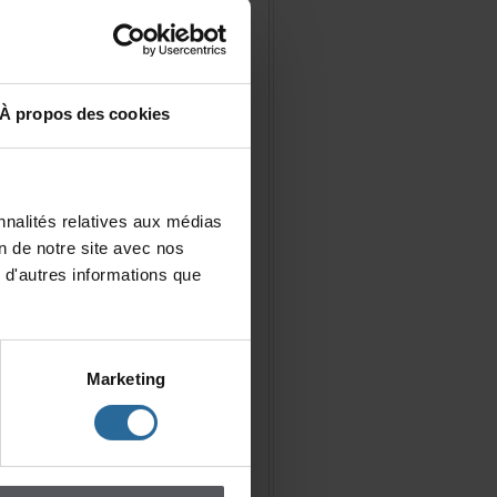
Àproposdescookies
nalitésrelativesauxmédias
iondenotresiteavecnos
d'autresinformationsque
Marketing