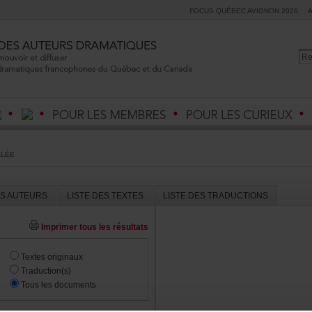
FOCUSQUÉBECAVIGNON2026
LLÉE
ESAUTEURS
LISTEDESTEXTES
LISTEDESTRADUCTIONS
Imprimertouslesrésultats
Textesoriginaux
Traduction(s)
Touslesdocuments