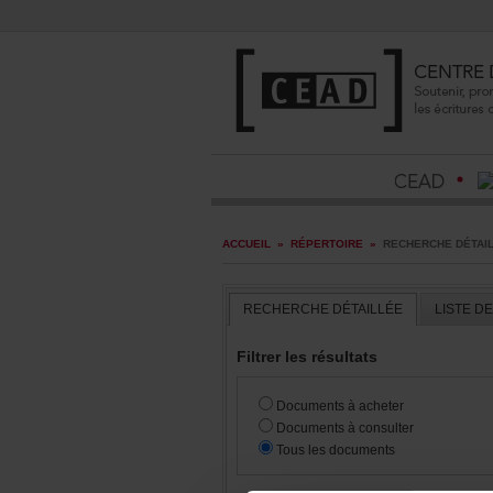
ACCUEIL
»
RÉPERTOIRE
»
RECHERCHEDÉTAI
RECHERCHEDÉTAILLÉE
LISTED
Filtrerlesrésultats
Documentsàacheter
Documentsàconsulter
Touslesdocuments