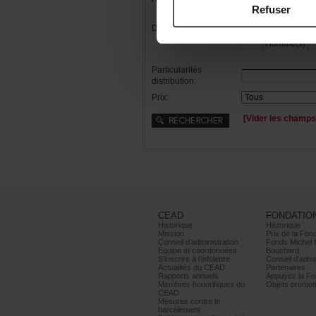
Refuser
Distribution:
Femme(s)
Homme(s)
Particularités
distribution:
Prix:
[Viderleschamps
CEAD
FONDATIO
Historique
Historique
Mission
PrixdelaFond
Conseild’administration
FondsMichel
Équipeetcoordonnées
Bouchard
S’inscrireàl’infolettre
Conseild’admin
ActualitésduCEAD
Partenaires
Rapportsannuels
AppuyezlaFon
Membreshonorifiquesdu
Objetspromoti
CEAD
Mesurescontrele
harcèlement