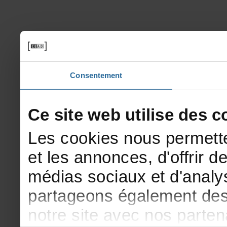
Consentement
Cesitewebutilisedesco
Lescookiesnouspermette
etlesannonces,d'offrirde
médiassociauxetd'analys
partageonségalementdesi
notresiteavecnosparte