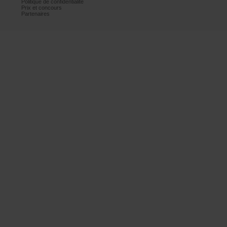
Politiquedeconfidentialité
Prixetconcours
Partenaires