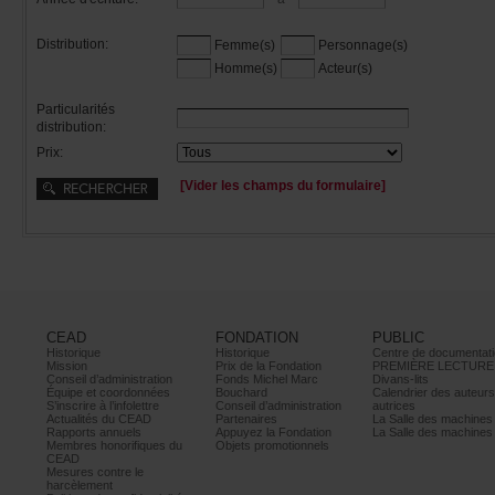
Distribution:
Femme(s)
Personnage(s)
Homme(s)
Acteur(s)
Particularités
distribution:
Prix:
[Viderleschampsduformulaire]
CEAD
FONDATION
PUBLIC
Historique
Historique
Centrededocumentati
Mission
PrixdelaFondation
PREMIÈRELECTURE
Conseild’administration
FondsMichelMarc
Divans-lits
Équipeetcoordonnées
Bouchard
Calendrierdesauteur
S’inscrireàl’infolettre
Conseild’administration
autrices
ActualitésduCEAD
Partenaires
LaSalledesmachine
Rapportsannuels
AppuyezlaFondation
LaSalledesmachine
Membreshonorifiquesdu
Objetspromotionnels
CEAD
Mesurescontrele
harcèlement