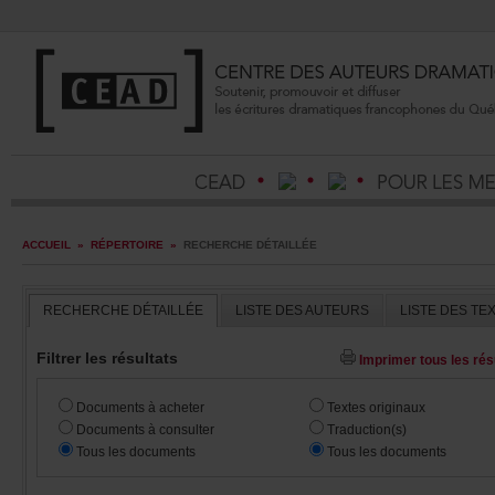
ACCUEIL
»
RÉPERTOIRE
»
RECHERCHEDÉTAILLÉE
RECHERCHEDÉTAILLÉE
LISTEDESAUTEURS
LISTEDESTE
Filtrerlesrésultats
Imprimertouslesrésu
Documentsàacheter
Textesoriginaux
Documentsàconsulter
Traduction(s)
Touslesdocuments
Touslesdocuments