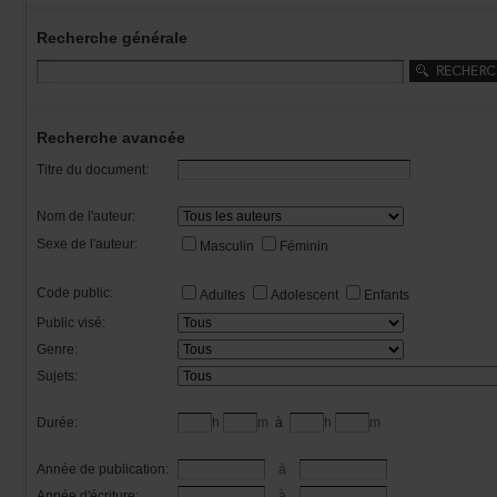
Recherchegénérale
Rechercheavancée
Titredudocument:
Nomdel'auteur:
Sexedel'auteur:
Masculin
Féminin
Codepublic:
Adultes
Adolescent
Enfants
Publicvisé:
Genre:
Sujets:
Durée:
h
m
à
h
m
Annéedepublication:
à
Annéed'écriture:
à