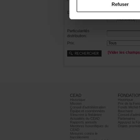
Refuser
Distribution:
Femme(s)
Homme(s)
Particularités
distribution:
Prix:
[Viderleschamps
CEAD
FONDATIO
Historique
Historique
Mission
PrixdelaFond
Conseild’administration
FondsMichel
Équipeetcoordonnées
Bouchard
S’inscrireàl’infolettre
Conseild’admin
ActualitésduCEAD
Partenaires
Rapportsannuels
AppuyezlaFon
Membreshonorifiquesdu
Objetspromoti
CEAD
Mesurescontrele
harcèlement