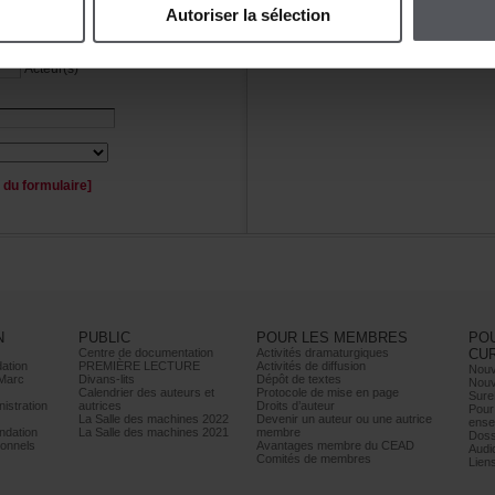
Autoriserlasélection
Personnage(s)
Acteur(s)
duformulaire]
N
PUBLIC
POURLESMEMBRES
PO
Centrededocumentation
Activitésdramaturgiques
CU
ation
PREMIÈRELECTURE
Activitésdediffusion
Nouv
Marc
Divans-lits
Dépôtdetextes
Nouv
Calendrierdesauteurset
Protocoledemiseenpage
Sure
istration
autrices
Droitsd’auteur
Pour
LaSalledesmachines2022
Devenirunauteurouuneautrice
ense
dation
LaSalledesmachines2021
membre
Doss
onnels
AvantagesmembreduCEAD
Audi
Comitésdemembres
Lien