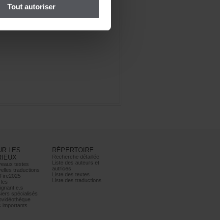
Toutautoriser
URLES
RÉPERTOIRE
RIEUX
Recherchedétaillée
Listedesauteurset
eauxtextes
autrices
ellestraductions
Listedestextes
Fire2025
Listedestraductions
les
ignant.e.s
iersspécialisés
ovidéothèque
simportants