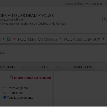
FOCUSQUÉBECAVIGNON2026
LLÉE
ESAUTEURS
LISTEDESTEXTES
LISTEDESTRADUCTIONS
Imprimertouslesrésultats
Textesoriginaux
Traduction(s)
Touslesdocuments