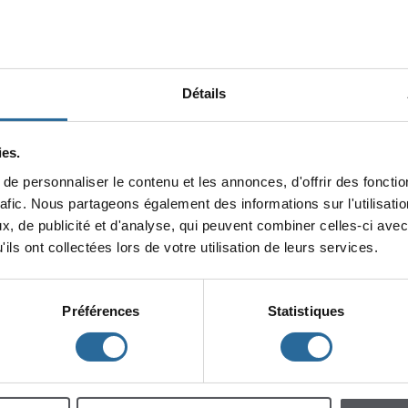
Détails
es.
epersonnaliserlecontenuetlesannonces,d'offrirdesfonction
minin
rafic.Nouspartageonségalementdesinformationssurl'utilisat
x,depublicitéetd'analyse,quipeuventcombinercelles-ciavec
lescent
Enfants
ilsontcollectéeslorsdevotreutilisationdeleursservices.
Préférences
Statistiques
h
m
à
à