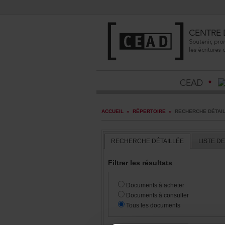
ACCUEIL
»
RÉPERTOIRE
»
RECHERCHEDÉTAI
RECHERCHEDÉTAILLÉE
LISTED
Filtrerlesrésultats
Documentsàacheter
Documentsàconsulter
Touslesdocuments