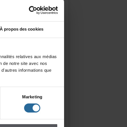
Àproposdescookies
nalitésrelativesauxmédias
iondenotresiteavecnos
d'autresinformationsque
Marketing