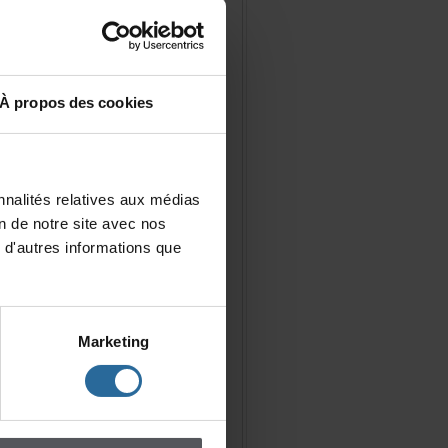
Àproposdescookies
nalitésrelativesauxmédias
iondenotresiteavecnos
d'autresinformationsque
Marketing