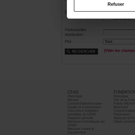
Refuser
Distribution:
Femme(s)
Homme(s)
Particularités
distribution:
Prix:
[Viderleschamps
CEAD
FONDATIO
Historique
Historique
Mission
PrixdelaFond
Conseild’administration
FondsMichel
Équipeetcoordonnées
Bouchard
S’inscrireàl’infolettre
Conseild’admin
ActualitésduCEAD
Partenaires
Rapportsannuels
AppuyezlaFon
Membreshonorifiquesdu
Objetspromoti
CEAD
Mesurescontrele
harcèlement