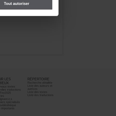
Toutautoriser
URLES
RÉPERTOIRE
RIEUX
Recherchedétaillée
Listedesauteurset
eauxtextes
autrices
ellestraductions
Listedestextes
Fire2025
Listedestraductions
les
ignant.e.s
iersspécialisés
ovidéothèque
simportants