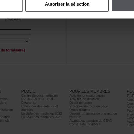
Autoriserlasélection
Personnage(s)
Acteur(s)
duformulaire]
N
PUBLIC
POURLESMEMBRES
PO
Centrededocumentation
Activitésdramaturgiques
CU
ation
PREMIÈRELECTURE
Activitésdediffusion
Nouv
Marc
Divans-lits
Dépôtdetextes
Nouv
Calendrierdesauteurset
Protocoledemiseenpage
Sure
istration
autrices
Droitsd’auteur
Pour
LaSalledesmachines2022
Devenirunauteurouuneautrice
ense
dation
LaSalledesmachines2021
membre
Doss
onnels
AvantagesmembreduCEAD
Audi
Comitésdemembres
Lien