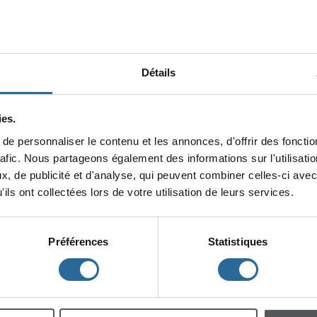
Détails
es.
epersonnaliserlecontenuetlesannonces,d'offrirdesfonction
minin
rafic.Nouspartageonségalementdesinformationssurl'utilisat
x,depublicitéetd'analyse,quipeuventcombinercelles-ciavec
lescent
Enfants
ilsontcollectéeslorsdevotreutilisationdeleursservices.
Préférences
Statistiques
h
m
à
à