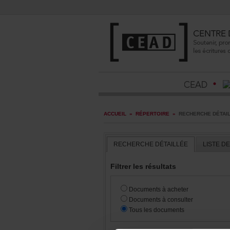
ACCUEIL
»
RÉPERTOIRE
»
RECHERCHEDÉTAI
RECHERCHEDÉTAILLÉE
LISTED
Filtrerlesrésultats
Documentsàacheter
Documentsàconsulter
Touslesdocuments