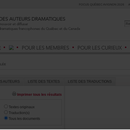
FOCUSQUÉBECAVIGNON2026
LLÉE
ESAUTEURS
LISTEDESTEXTES
LISTEDESTRADUCTIONS
Imprimertouslesrésultats
Textesoriginaux
Traduction(s)
Touslesdocuments