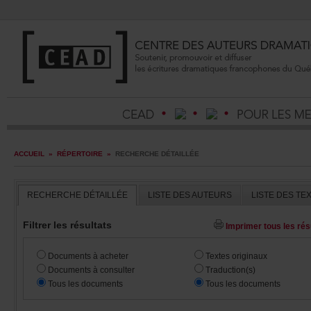
ACCUEIL
»
RÉPERTOIRE
»
RECHERCHEDÉTAILLÉE
RECHERCHEDÉTAILLÉE
LISTEDESAUTEURS
LISTEDESTE
Filtrerlesrésultats
Imprimertouslesrésu
Documentsàacheter
Textesoriginaux
Documentsàconsulter
Traduction(s)
Touslesdocuments
Touslesdocuments