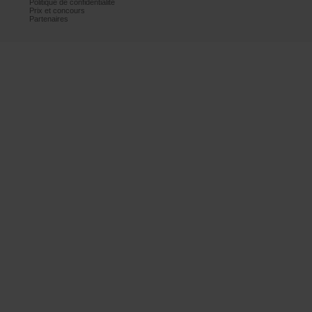
Politiquedeconfidentialité
Prixetconcours
Partenaires