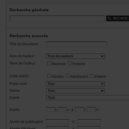
Recherchegénérale
Rechercheavancée
Titredudocument:
Nomdel'auteur:
Sexedel'auteur:
Masculin
Féminin
Codepublic:
Adultes
Adolescent
Enfants
Publicvisé:
Genre:
Sujets:
Durée:
h
m
à
h
m
Annéedepublication:
à
Annéed'écriture:
à