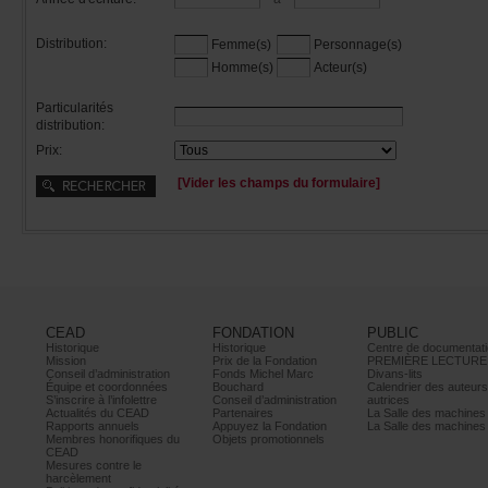
Distribution:
Femme(s)
Personnage(s)
Homme(s)
Acteur(s)
Particularités
distribution:
Prix:
[Viderleschampsduformulaire]
CEAD
FONDATION
PUBLIC
Historique
Historique
Centrededocumentati
Mission
PrixdelaFondation
PREMIÈRELECTURE
Conseild’administration
FondsMichelMarc
Divans-lits
Équipeetcoordonnées
Bouchard
Calendrierdesauteur
S’inscrireàl’infolettre
Conseild’administration
autrices
ActualitésduCEAD
Partenaires
LaSalledesmachine
Rapportsannuels
AppuyezlaFondation
LaSalledesmachine
Membreshonorifiquesdu
Objetspromotionnels
CEAD
Mesurescontrele
harcèlement