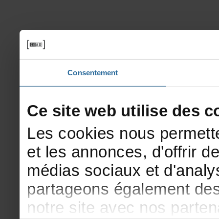
Consentement
Cesitewebutilisedesco
Lescookiesnouspermette
etlesannonces,d'offrirde
médiassociauxetd'analys
partageonségalementdesi
notresiteavecnosparte