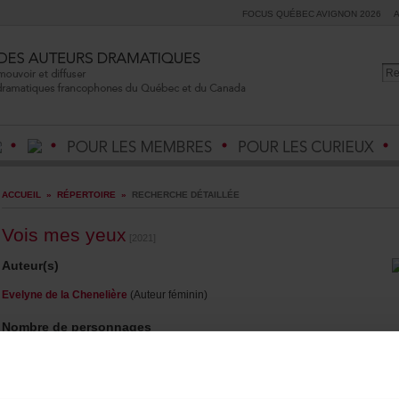
FOCUSQUÉBECAVIGNON2026
ACCUEIL
»
RÉPERTOIRE
»
RECHERCHEDÉTAILLÉE
Voismesyeux
[2021]
Auteur(s)
EvelynedelaChenelière
(Auteurféminin)
Nombredepersonnages
1Personnage(s),1Femme(s),1Acteur(s)