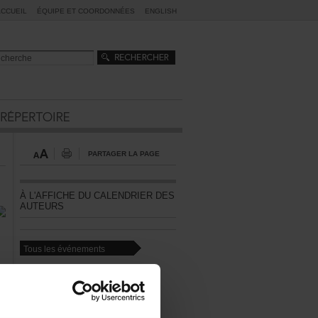
ACCUEIL
ÉQUIPEETCOORDONNÉES
ENGLISH
PARTAGERLAPAGE
ÀL'AFFICHEDUCALENDRIERDES
AUTEURS
Touslesévénements