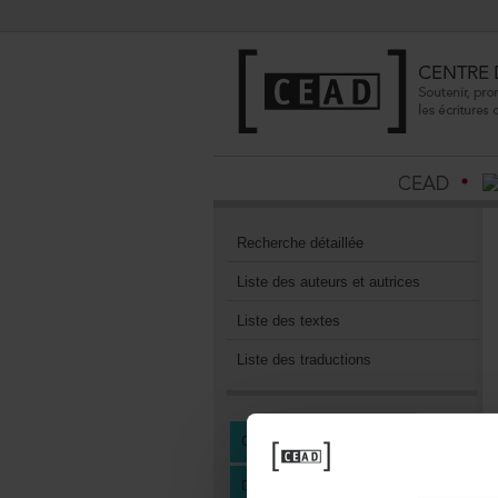
Recherchedétaillée
Listedesauteursetautrices
Listedestextes
Listedestraductions
CENTREDEDOCUMENTATION
DEVENIRMEMBREDUCEAD