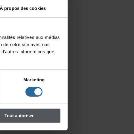
Àproposdescookies
t
ue
nalitésrelativesauxmédias
er
iondenotresiteavecnos
n
d'autresinformationsque
Marketing
Toutautoriser