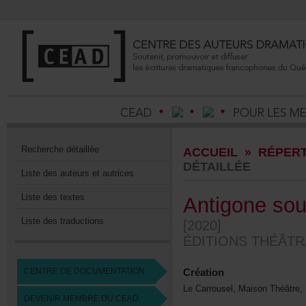
Recherchedétaillée
ACCUEIL
»
RÉPERT
DÉTAILLÉE
Listedesauteursetautrices
Listedestextes
Antigonesou
Listedestraductions
[2020]
ÉDITIONSTHÉÂTR
CENTREDEDOCUMENTATION
Création
LeCarrousel,MaisonThéâtre
DEVENIRMEMBREDUCEAD