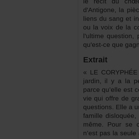
lerécitduch
d'Antigone,lapi
liensdusangetint
oulavoixdelaco
l'ultimequestion
qu'est-cequegagn
Extrait
«LECORYPHÉE:
jardin,ilyalape
parcequ’elleest
viequioffredegr
questions.Elleaun
familledisloquée
même.Poursecon
n’estpaslaseule