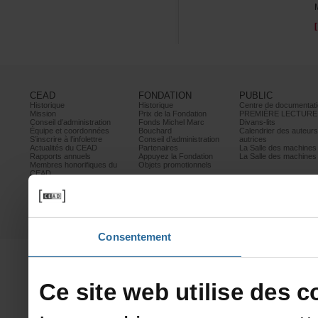
CEAD
FONDATION
PUBLIC
Historique
Historique
Centrededocumentati
Mission
PrixdelaFondation
PREMIÈRELECTURE
Conseild’administration
FondsMichelMarc
Divans-lits
Équipeetcoordonnées
Bouchard
Calendrierdesauteur
S’inscrireàl’infolettre
Conseild’administration
autrices
ActualitésduCEAD
Partenaires
LaSalledesmachine
Rapportsannuels
AppuyezlaFondation
LaSalledesmachine
Membreshonorifiquesdu
Objetspromotionnels
CEAD
Mesurescontrele
harcèlement
Politiquedeconfidentialité
Prixetconcours
Partenaires
Consentement
Cesitewebutilisedesco