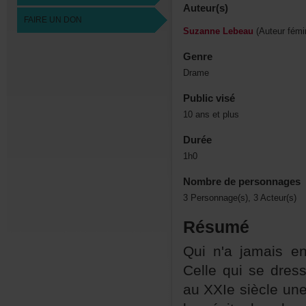
Auteur(s)
FAIREUNDON
SuzanneLebeau
(Auteurfémin
Genre
Drame
Publicvisé
10ansetplus
Durée
1h0
Nombredepersonnages
3Personnage(s),3Acteur(s)
Résumé
Quin'ajamaise
Cellequisedress
auXXIesiècleunes