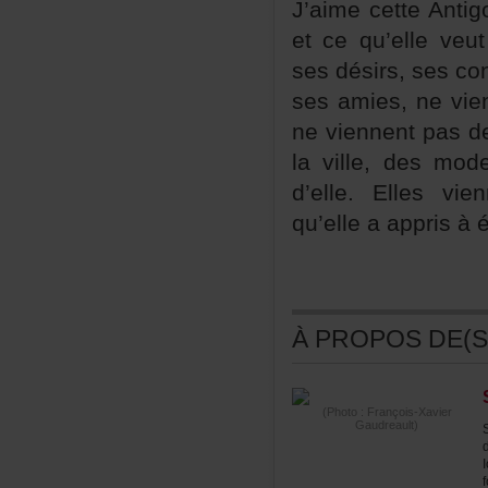
J’aimecetteAntig
etcequ’elleveut
sesdésirs,sesco
sesamies,nevie
neviennentpasd
laville,desmod
d’elle.Ellesvie
qu’elleaapprisàé
ÀPROPOSDE(S)
(Photo:François-Xavier
Gaudreault)