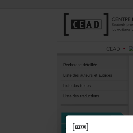
Recherchedétaillée
Listedesauteursetautrices
Listedestextes
Listedestraductions
CENTREDEDOCUMENTATION
DEVENIRMEMBREDUCEAD