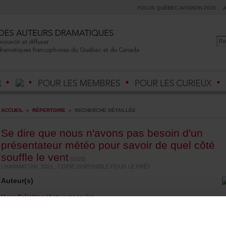
FOCUSQUÉBECAVIGNON2026
ACCUEIL
»
RÉPERTOIRE
»
RECHERCHEDÉTAILLÉE
Sedirequenousn'avonspasbesoind'un
présentateurmétéopoursavoirdequelcôté
soufflelevent
[2020]
L’HARMATTAN,2021;COPIEDISPONIBLEPOURLEPRÊT
Auteur(s)
HugoFréjabise
(Auteurmasculin)
Genre