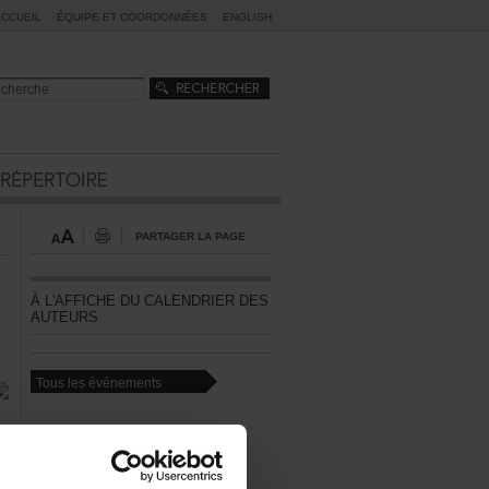
ACCUEIL
ÉQUIPEETCOORDONNÉES
ENGLISH
PARTAGERLAPAGE
ÀL'AFFICHEDUCALENDRIERDES
AUTEURS
Touslesévénements