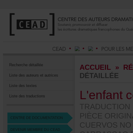
Recherchedétaillée
ACCUEIL
»
RÉ
DÉTAILLÉE
Listedesauteursetautrices
Listedestextes
L'enfant
Listedestraductions
TRADUCTION
PIÈCEORIGI
CENTREDEDOCUMENTATION
CUERVOSNO
DEVENIRMEMBREDUCEAD