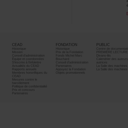
CEAD
FONDATION
PUBLIC
Historique
Historique
Centrededocumentati
Mission
PrixdelaFondation
PREMIÈRELECTURE
Conseild’administration
FondsMichelMarc
Divans-lits
Équipeetcoordonnées
Bouchard
Calendrierdesauteur
S’inscrireàl’infolettre
Conseild’administration
autrices
ActualitésduCEAD
Partenaires
LaSalledesmachine
Rapportsannuels
AppuyezlaFondation
LaSalledesmachine
Membreshonorifiquesdu
Objetspromotionnels
CEAD
Mesurescontrele
harcèlement
Politiquedeconfidentialité
Prixetconcours
Partenaires