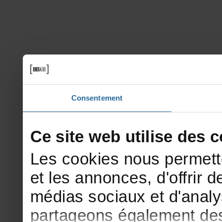
Consentement
Cesitewebutilisedesco
Lescookiesnouspermett
etlesannonces,d'offrirde
médiassociauxetd'analy
partageonségalementdesi