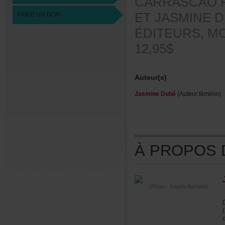
CARRASCAO
ETJASMINED
FAIREUNDON
ÉDITEURS,MO
12,95$
Auteur(s)
JasmineDubé
(Auteurféminin)
ÀPROPOSDE
(Photo:AngeloBarsetti)