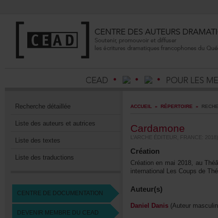
Recherchedétaillée
ACCUEIL
»
RÉPERTOIRE
»
RECHE
Listedesauteursetautrices
Cardamone
L’ARCHEÉDITEUR,FRANCE:2018)
Listedestextes
Création
Listedestraductions
Créationenmai2018,auThéâ
internationalLesCoupsdeThé
Auteur(s)
CENTREDEDOCUMENTATION
DanielDanis
(Auteurmasculin
DEVENIRMEMBREDUCEAD