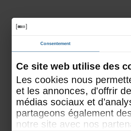
Consentement
Cesitewebutilisedesco
Lescookiesnouspermette
etlesannonces,d'offrirde
médiassociauxetd'analys
partageonségalementdesi
notresiteavecnosparte