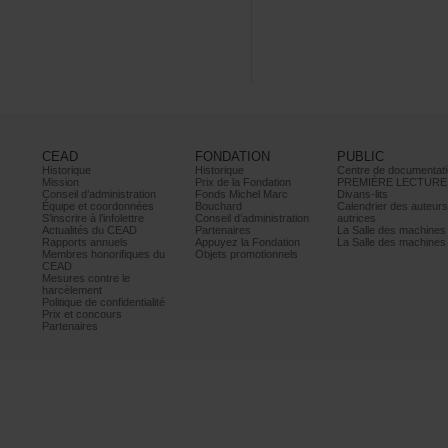
CEAD
FONDATION
PUBLIC
Historique
Historique
Centrededocumentati
Mission
PrixdelaFondation
PREMIÈRELECTURE
Conseild’administration
FondsMichelMarc
Divans-lits
Équipeetcoordonnées
Bouchard
Calendrierdesauteur
S’inscrireàl’infolettre
Conseild’administration
autrices
ActualitésduCEAD
Partenaires
LaSalledesmachine
Rapportsannuels
AppuyezlaFondation
LaSalledesmachine
Membreshonorifiquesdu
Objetspromotionnels
CEAD
Mesurescontrele
harcèlement
Politiquedeconfidentialité
Prixetconcours
Partenaires