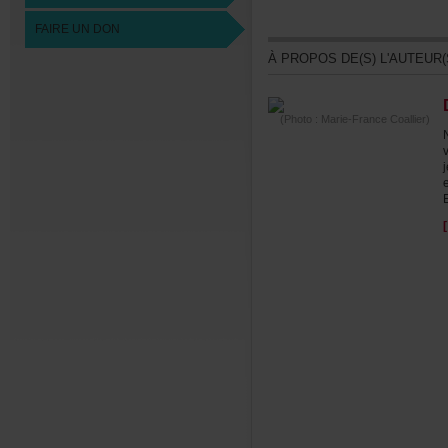
FAIREUNDON
ÀPROPOSDE(S)L'AUTEUR(
(Photo:Marie-FranceCoallier)