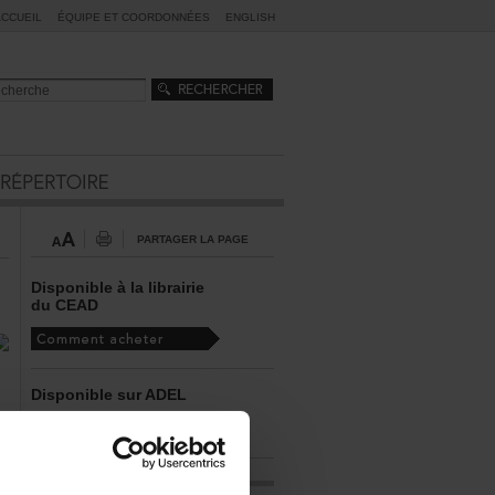
ACCUEIL
ÉQUIPEETCOORDONNÉES
ENGLISH
PARTAGERLAPAGE
Disponibleàlalibrairie
duCEAD
DisponiblesurADEL