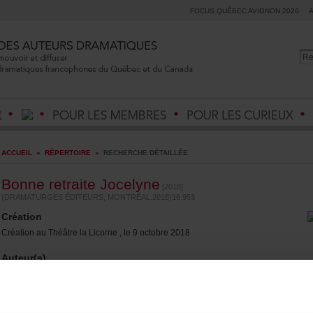
FOCUSQUÉBECAVIGNON2026
ACCUEIL
»
RÉPERTOIRE
»
RECHERCHEDÉTAILLÉE
BonneretraiteJocelyne
[2018]
(DRAMATURGESÉDITEURS,MONTRÉAL:2018)16.95$
Création
CréationauThéâtrelaLicorne,le9octobre2018
Auteur(s)
FabienCloutier
(Auteurmasculin)