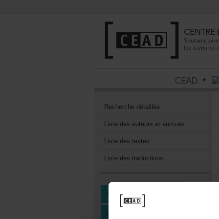
Recherchedétaillée
Listedesauteursetautrices
Listedestextes
Listedestraductions
CENTREDEDOCUMENTATION
DEVENIRMEMBREDUCEAD