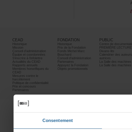
CEAD
FONDATION
PUBLIC
Historique
Historique
Centrededocumentati
Mission
PrixdelaFondation
PREMIÈRELECTURE
Conseild’administration
FondsMichelMarc
Divans-lits
Équipeetcoordonnées
Bouchard
Calendrierdesauteur
S’inscrireàl’infolettre
Conseild’administration
autrices
ActualitésduCEAD
Partenaires
LaSalledesmachine
Rapportsannuels
AppuyezlaFondation
LaSalledesmachine
Membreshonorifiquesdu
Objetspromotionnels
CEAD
Mesurescontrele
harcèlement
Politiquedeconfidentialité
Prixetconcours
Partenaires
Consentement