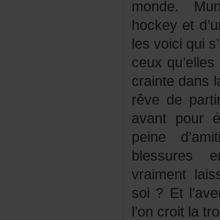
monde.Mu
hockeyetd’
lesvoiciquis
ceuxqu’elle
craintedans
rêvedepart
avantpour
peined’am
blessurese
vraimentlai
soi?Etl’ave
l’oncroitlatr