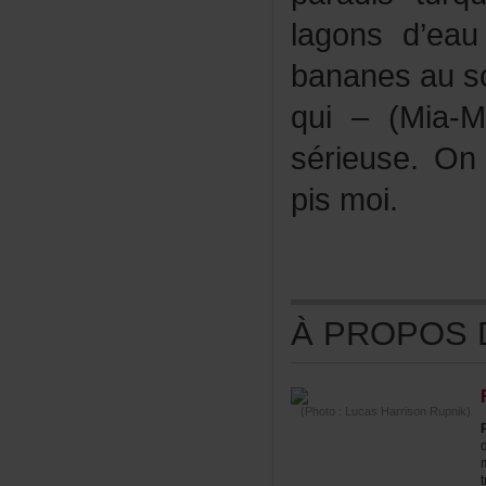
lagonsd’eau
bananesauso
qui–(Mia-M
sérieuse.On
pismoi.
ÀPROPOSDE
(Photo:LucasHarrisonRupnik)