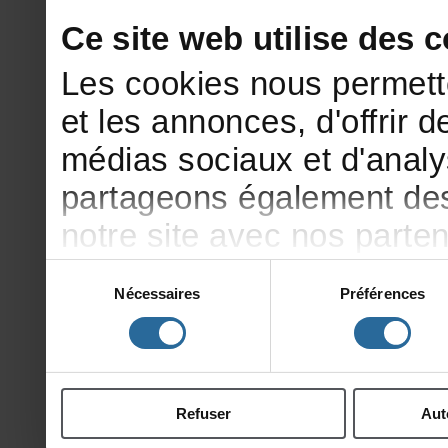
Cesitewebutilisedesco
Lescookiesnouspermett
etlesannonces,d'offrirde
médiassociauxetd'analy
partageonségalementdesi
notresiteavecnosparte
publicitéetd'analyse,qu
Sélection
Nécessaires
Préférences
du
d'autresinformationsqu
consentement
ontcollectéeslorsdevotr
Refuser
Aut