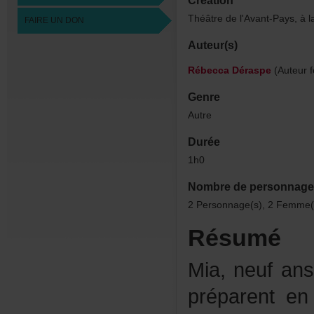
Création
Théâtredel'Avant-Pays,à
FAIREUNDON
Auteur(s)
RébeccaDéraspe
(Auteurf
Genre
Autre
Durée
1h0
Nombredepersonnage
2Personnage(s),2Femme(s
Résumé
Mia,neufans
préparenten