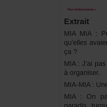
Plusd'informations»
Extrait
MIAMIA:Po
qu’ellesavai
ça?
MIA:J’aipas
àorganiser.
MIA-MIA:Un
MIA:Onpar
paradistur