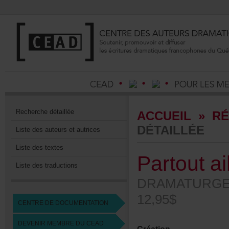
Recherchedétaillée
ACCUEIL
»
RÉ
DÉTAILLÉE
Listedesauteursetautrices
Listedestextes
Partoutai
Listedestraductions
DRAMATURGE
12,95$
CENTREDEDOCUMENTATION
DEVENIRMEMBREDUCEAD