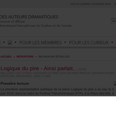
FOCUSQUÉBECAVIGNON2026
ACCUEIL
»
RÉPERTOIRE
»
RECHERCHEDÉTAILLÉE
Logiquedupire-Ainsiparlait...
[2016]
INCLUANTLESTITRES:LOGIQUEDUPIRESUIVIDEAINSIPARLAIT(DRAMATURGES
ÉDITEURS,MONTRÉAL:2016)17.95$
Premièrelecture
LapremièrereprésentationpubliquedelapièceLogiquedupireaeulieule3
juin2016,danslecadreduFestivalTransAmériques(FTA),àlaPlacedesArts,à
Montréal
Auteur(s)
ÉtienneLepage
(Auteurmasculin)