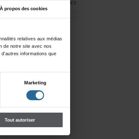
ÀL'AFFICHEDUCALENDRIERDES
AUTEURS
Àproposdescookies
Touslesévénements
nalitésrelativesauxmédias
iondenotresiteavecnos
d'autresinformationsque
nt
un
re
Marketing
ne
Toutautoriser
la
es
on