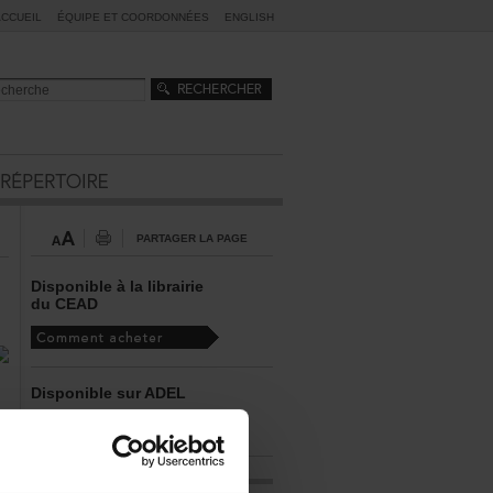
ACCUEIL
ÉQUIPEETCOORDONNÉES
ENGLISH
PARTAGERLAPAGE
Disponibleàlalibrairie
duCEAD
DisponiblesurADEL