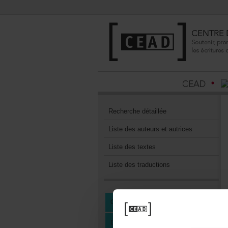
Recherchedétaillée
Listedesauteursetautrices
Listedestextes
Listedestraductions
CENTREDEDOCUMENTATION
DEVENIRMEMBREDUCEAD