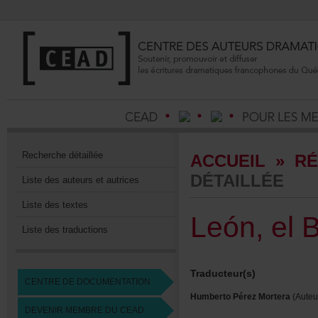
Recherchedétaillée
ACCUEIL
»
RÉ
DÉTAILLÉE
Listedesauteursetautrices
Listedestextes
León,el
Listedestraductions
Traducteur(s)
CENTREDEDOCUMENTATION
HumbertoPérezMortera
(Auteu
DEVENIRMEMBREDUCEAD