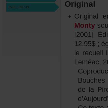
Original
FAIREUNDON
Original
Monty
sou
[2001]Éd
12,95$;ég
lerecuei
Leméac,2
Coprod
Bouches
delaPir
d'Aujour
Cetextea