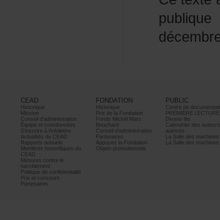
publiq
décembr
CEAD
FONDATION
PUBLIC
Historique
Historique
Centrededocumentati
Mission
PrixdelaFondation
PREMIÈRELECTURE
Conseild’administration
FondsMichelMarc
Divans-lits
Équipeetcoordonnées
Bouchard
Calendrierdesauteur
S’inscrireàl’infolettre
Conseild’administration
autrices
ActualitésduCEAD
Partenaires
LaSalledesmachine
Rapportsannuels
AppuyezlaFondation
LaSalledesmachine
Membreshonorifiquesdu
Objetspromotionnels
CEAD
Mesurescontrele
harcèlement
Politiquedeconfidentialité
Prixetconcours
Partenaires