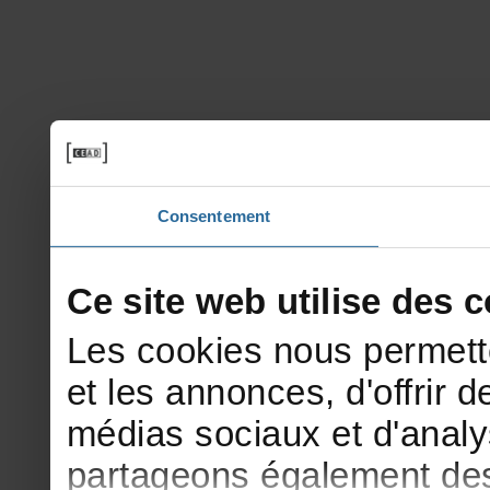
Consentement
Cesitewebutilisedesco
Lescookiesnouspermett
etlesannonces,d'offrirde
médiassociauxetd'analy
partageonségalementdesi