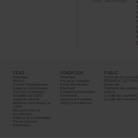
(Photo:JuliePerreault)
s
CEAD
FONDATION
PUBLIC
Historique
Historique
Centrededocumentati
Mission
PrixdelaFondation
PREMIÈRELECTURE
Conseild’administration
FondsMichelMarc
Divans-lits
Équipeetcoordonnées
Bouchard
Calendrierdesauteur
S’inscrireàl’infolettre
Conseild’administration
autrices
ActualitésduCEAD
Partenaires
LaSalledesmachine
Rapportsannuels
AppuyezlaFondation
LaSalledesmachine
Membreshonorifiquesdu
Objetspromotionnels
CEAD
Mesurescontrele
harcèlement
Politiquedeconfidentialité
Prixetconcours
Partenaires