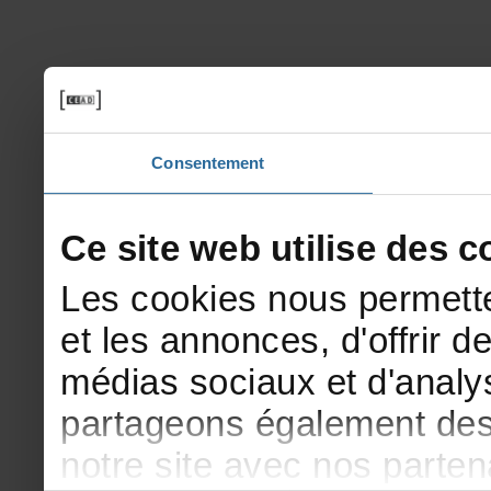
Consentement
Cesitewebutilisedesco
Lescookiesnouspermette
etlesannonces,d'offrirde
médiassociauxetd'analys
partageonségalementdesi
notresiteavecnosparte