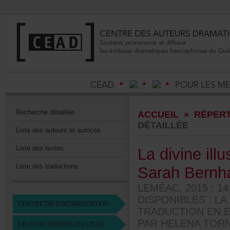
Recherchedétaillée
ACCUEIL
»
RÉPERT
DÉTAILLÉE
Listedesauteursetautrices
Listedestextes
Ladivineill
Listedestraductions
SarahBernha
LEMÉAC,2015;14
DISPONIBLES:LAD
CENTREDEDOCUMENTATION
TRADUCTIONENE
PARHELENATORN
DEVENIRMEMBREDUCEAD