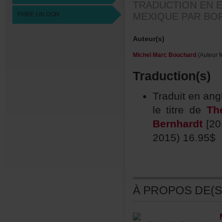
TRADUCTIONEN
FAIREUNDON
MEXIQUEPARBO
Auteur(s)
MichelMarcBouchard
(Auteurf
Traduction(s)
Traduitenang
letitrede
Th
Bernhardt
[20
2015)16.95$
ÀPROPOSDE(S)