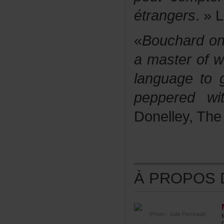
étrangers
.»L
«
Bouchardon
amasterofwi
languagetog
pepperedw
Donelley,The
ÀPROPOSDE
(Photo:JuliePerreault)