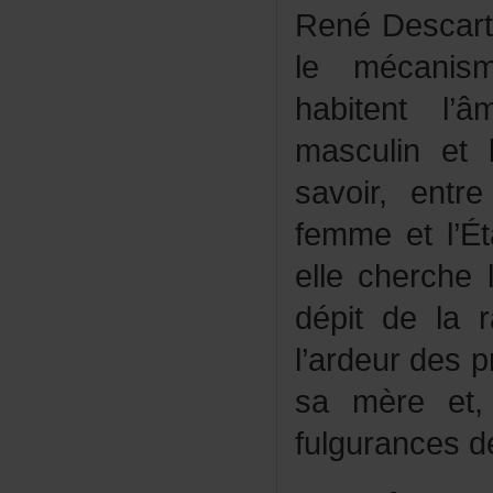
RenéDescarte
lemécanis
habitentl’
masculinet
savoir,en
femmeetl’Ét
ellecherche
dépitdelar
l’ardeurdesp
samèreet,
fulgurances