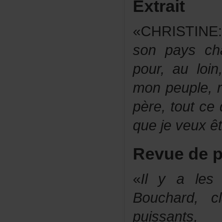
Extrait
«CHRISTINE
sonpayscha
pour,auloin
monpeuple,r
père,toutce
quejeveuxêt
Revuedep
«
Ilyales
Bouchard,cla
puissants