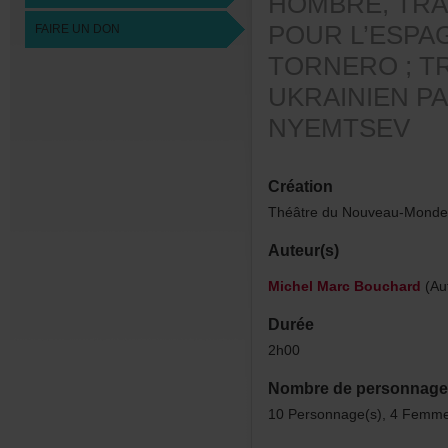
HOMBRE,TRA
POURL’ESPA
FAIREUNDON
TORNERO;T
UKRAINIENP
NYEMTSEV
Création
ThéâtreduNouveau-Mond
Auteur(s)
MichelMarcBouchard
(Au
Durée
2h00
Nombredepersonnage
10Personnage(s),4Femme