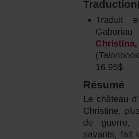
Traduction
Traduit
Gabori
Christin
(Talonbo
16.95$
Résumé
Lechâteaud’
Christine,
deguerre,
savants,fai