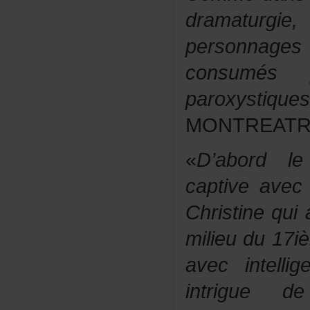
dramaturgi
personna
consumés
paroxystiques
MONTREATR
«
D’abordle
captiveavecl
Christineq
milieudu17iè
avecintellig
intriguede