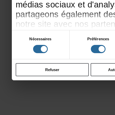
médiassociauxetd'analy
partageonségalementdesi
notresiteavecnosparte
publicitéetd'analyse,qu
Sélection
Nécessaires
Préférences
du
d'autresinformationsqu
consentement
ontcollectéeslorsdevotr
Refuser
Aut