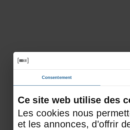
Consentement
Cesitewebutilisedesco
Lescookiesnouspermett
etlesannonces,d'offrirde