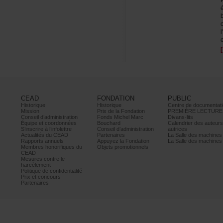
e
CEAD
FONDATION
PUBLIC
Historique
Historique
Centrededocumentati
Mission
PrixdelaFondation
PREMIÈRELECTURE
Conseild’administration
FondsMichelMarc
Divans-lits
Équipeetcoordonnées
Bouchard
Calendrierdesauteur
S’inscrireàl’infolettre
Conseild’administration
autrices
ActualitésduCEAD
Partenaires
LaSalledesmachine
Rapportsannuels
AppuyezlaFondation
LaSalledesmachine
Membreshonorifiquesdu
Objetspromotionnels
CEAD
Mesurescontrele
harcèlement
Politiquedeconfidentialité
Prixetconcours
Partenaires