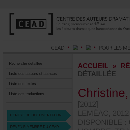
Recherchedétaillée
ACCUEIL
»
RÉ
DÉTAILLÉE
Listedesauteursetautrices
Listedestextes
Christine
Listedestraductions
[2012]
LEMÉAC,2012
CENTREDEDOCUMENTATION
DISPONIBLE:
DEVENIRMEMBREDUCEAD