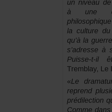
unniveaudec
àunecurio
philosophiqu
lacultured
qu’àlaguerr
s’adresseà
Puisse-t-il
Tremblay,Le
«
Ledramatu
reprendplu
prédilection
Commedansl