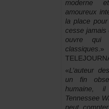
moderneet
amoureuxin
laplacepou
cessejamaisd
ouvrequ
classiques
.»
TELEJOURN
«
L’auteurd
unfinobse
humaine,i
TennesseeWi
peutcompte