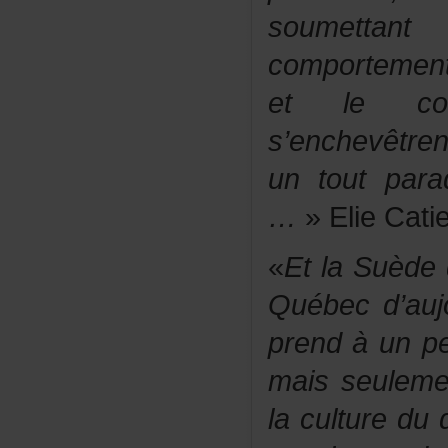
soumetta
comportemen
etlecollec
s’enchevêtre
untoutpara
…
»ElieCati
«
EtlaSuède
Québecd’auj
prendàunpe
maisseulemen
laculturedud