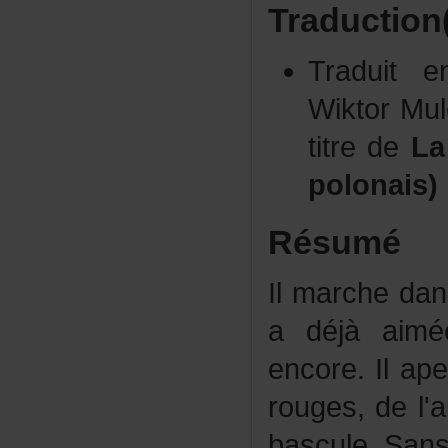
Traduction
Traduit
WiktorMul
titrede
L
polonais)
Résumé
Ilmarchedan
adéjàaimée
encore.Ilape
rouges,del'
bascule.Sans