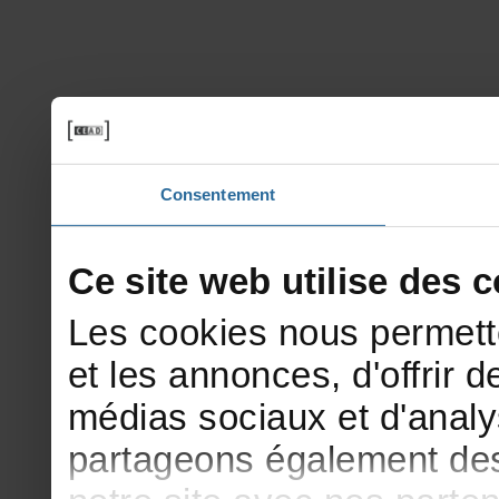
Consentement
Cesitewebutilisedesco
Lescookiesnouspermett
etlesannonces,d'offrirde
médiassociauxetd'analy
partageonségalementdesi