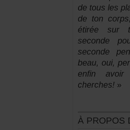
detouslespla
detoncorps
étiréesurt
secondepo
secondepen
beau,oui,pen
enfinavo
cherches!
»
ÀPROPOSDE