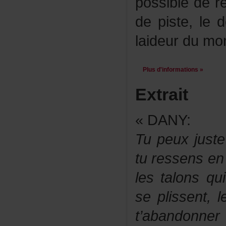
possibledere
depiste,led
laideurdumo
Plusd'informations»
Extrait
«DANY:
Tupeuxjust
turessensen
lestalonsqu
seplissent,l
t’abandonne