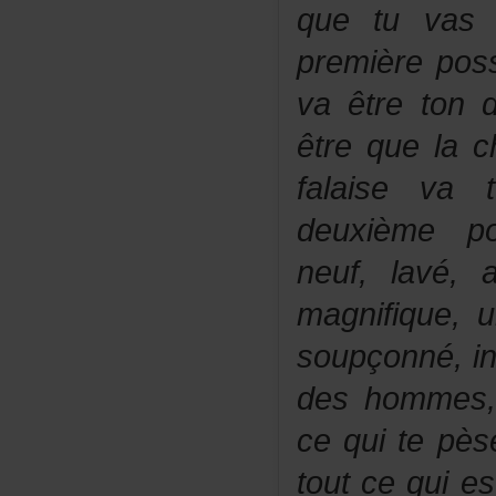
quetuvast’
premièreposs
vaêtretond
êtrequelach
falaisevat
deuxièmepos
neuf,lavé
magnifique
soupçonné,in
deshommes,
cequitepès
toutcequiest