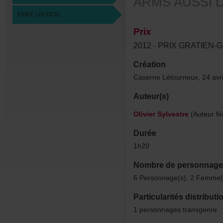
ARMSAUSSID
FAIREUNDON
Prix
2012
-
PRIXGRATIEN-G
Création
CaserneLétourneux,24avr
Auteur(s)
OlivierSylvestre
(Auteurfé
Durée
1h20
Nombredepersonnage
6Personnage(s),2Femme(
Particularitésdistributi
1personnagestransgenre