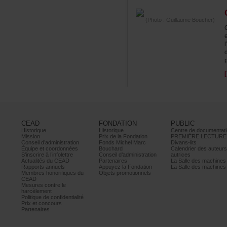
(Photo:GuillaumeBoucher)
p
CEAD
FONDATION
PUBLIC
Historique
Historique
Centrededocumentati
Mission
PrixdelaFondation
PREMIÈRELECTURE
Conseild’administration
FondsMichelMarc
Divans-lits
Équipeetcoordonnées
Bouchard
Calendrierdesauteur
S’inscrireàl’infolettre
Conseild’administration
autrices
ActualitésduCEAD
Partenaires
LaSalledesmachine
Rapportsannuels
AppuyezlaFondation
LaSalledesmachine
Membreshonorifiquesdu
Objetspromotionnels
CEAD
Mesurescontrele
harcèlement
Politiquedeconfidentialité
Prixetconcours
Partenaires