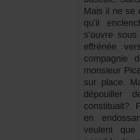
Maisilnese
qu'ilencle
s'ouvresou
effrénéeve
compagnied
monsieurPica
surplace.M
dépouille
constituait?
enendossa
veulentqu