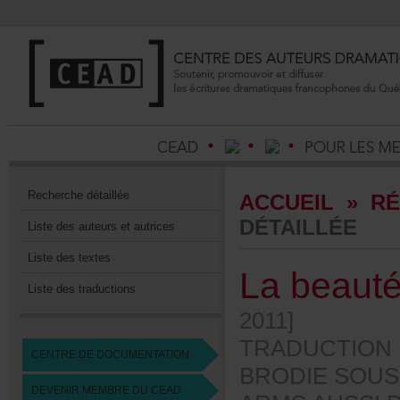
Recherchedétaillée
ACCUEIL
»
RÉ
DÉTAILLÉE
Listedesauteursetautrices
Listedestextes
Labeaut
Listedestraductions
2011]
TRADUCTION
CENTREDEDOCUMENTATION
BRODIESOUS
DEVENIRMEMBREDUCEAD