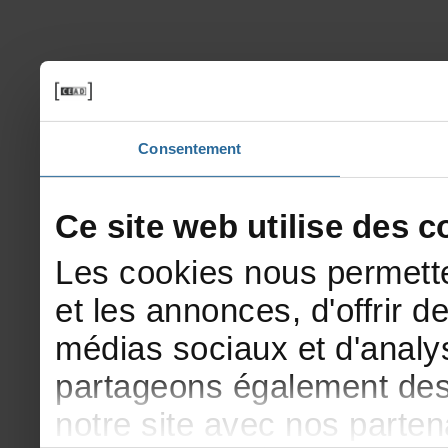
Consentement
Cesitewebutilisedesco
Lescookiesnouspermette
etlesannonces,d'offrirde
médiassociauxetd'analys
partageonségalementdesi
notresiteavecnosparte