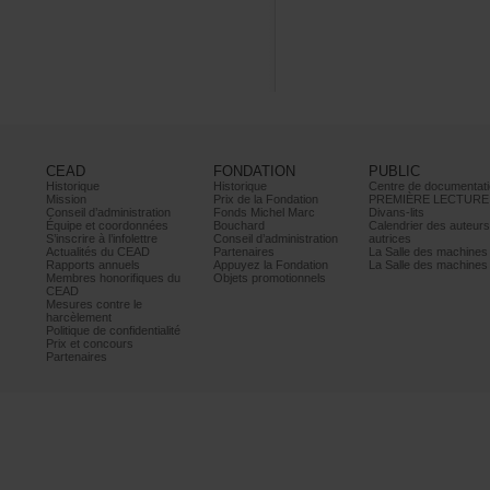
CEAD
FONDATION
PUBLIC
Historique
Historique
Centrededocumentati
Mission
PrixdelaFondation
PREMIÈRELECTURE
Conseild’administration
FondsMichelMarc
Divans-lits
Équipeetcoordonnées
Bouchard
Calendrierdesauteur
S’inscrireàl’infolettre
Conseild’administration
autrices
ActualitésduCEAD
Partenaires
LaSalledesmachine
Rapportsannuels
AppuyezlaFondation
LaSalledesmachine
Membreshonorifiquesdu
Objetspromotionnels
CEAD
Mesurescontrele
harcèlement
Politiquedeconfidentialité
Prixetconcours
Partenaires