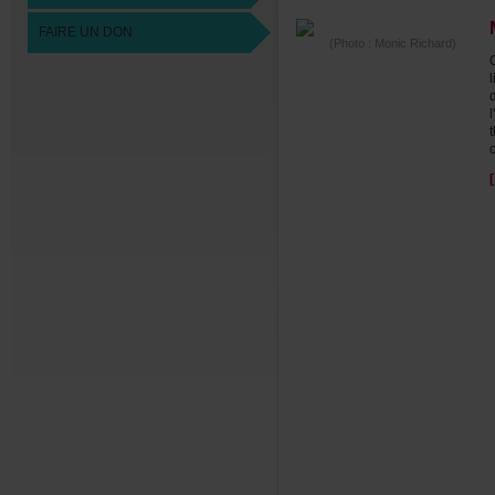
FAIREUNDON
(Photo:MonicRichard)