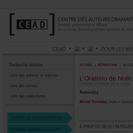
Recherchedétaillée
ACCUEIL
»
RÉPERTOIRE
»
RECHE
Listedesauteursetautrices
L'OratoriodeNoël
[
(LEMÉACÉDITEUR,2012)12.95$
Listedestextes
Auteur(s)
Listedestraductions
MichelTremblay
(Auteurmasculi
CENTREDEDOCUMENTATION
ÀPROPOSDE(S)L'AUTEUR(
DEVENIRMEMBREDUCEAD