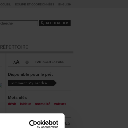
ACCUEIL
ÉQUIPEETCOORDONNÉES
ENGLISH
PARTAGERLAPAGE
Disponiblepourleprêt
Motsclés
-
-
-
désir
laideur
normalité
valeurs
ÀL'AFFICHEDUCALENDRIERDES
AUTEURS