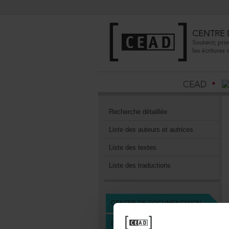
Recherchedétaillée
Listedesauteursetautrices
Listedestextes
Listedestraductions
CENTREDEDOCUMENTATION
DEVENIRMEMBREDUCEAD