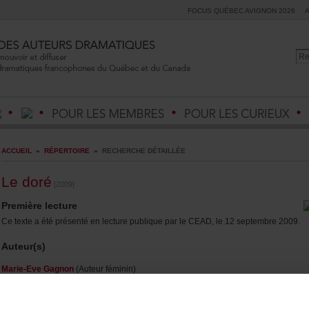
FOCUSQUÉBECAVIGNON2026
ACCUEIL
»
RÉPERTOIRE
»
RECHERCHEDÉTAILLÉE
Ledoré
[2009]
Premièrelecture
CetexteaétéprésentéenlecturepubliqueparleCEAD,le12septembre2009.
Auteur(s)
Marie-EveGagnon
(Auteurféminin)
Durée