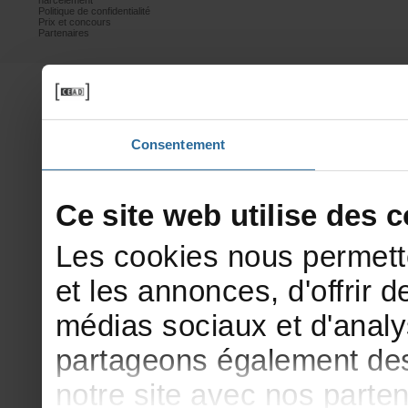
harcèlement
Politiquedeconfidentialité
Prixetconcours
Partenaires
Consentement
Cesitewebutilisedesco
Lescookiesnouspermett
etlesannonces,d'offrirde
médiassociauxetd'analy
partageonségalementdesi
notresiteavecnosparte