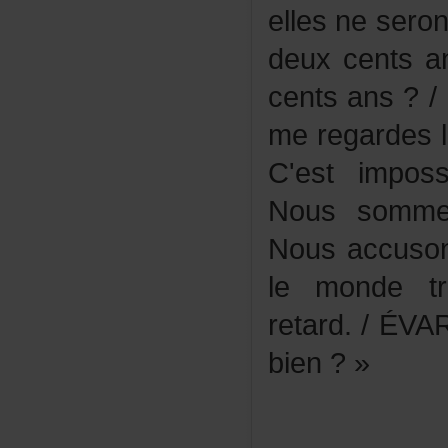
ellesneseron
deuxcents
centsans?/
meregardes
C'estimpo
Noussommes
Nousaccuso
lemondetra
retard./ÉV
bien?»