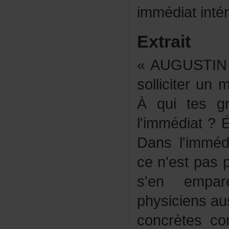
immédiatinté
Extrait
«AUGUSTIN
solliciterun
Àquitesgro
l'immédiat
Dansl'immé
cen'estpasp
s'enempar
physiciensau
concrètesc