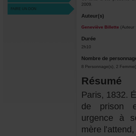
2009.
FAIREUNDON
Auteur(s)
GenevièveBillette
(Auteur
Durée
2h10
Nombredepersonnag
8Personnage(s),2Femme(
Résumé
Paris,1832.Év
deprison
urgenceàso
mèrel'atten