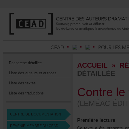
Recherchedétaillée
ACCUEIL
»
RÉ
DÉTAILLÉE
Listedesauteursetautrices
Listedestextes
Contrele
Listedestraductions
(LEMÉACÉDIT
CENTREDEDOCUMENTATION
Premièrelecture
DEVENIRMEMBREDUCEAD
Cetexteaétéprésentéen