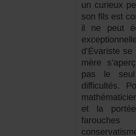
uncurieuxpe
sonfilsestc
ilnepeutéc
exception
d'Évaristes
mères'aperço
pasleseul
difficultés.
mathématici
etlaporté
farouche
conservati