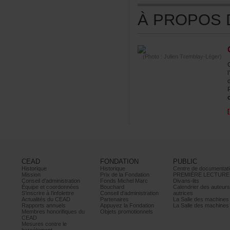
ÀPROPOSDE
(Photo:JulienTremblay-Léger)
c
CEAD
FONDATION
PUBLIC
Historique
Historique
Centrededocumentati
Mission
PrixdelaFondation
PREMIÈRELECTURE
Conseild’administration
FondsMichelMarc
Divans-lits
Équipeetcoordonnées
Bouchard
Calendrierdesauteur
S’inscrireàl’infolettre
Conseild’administration
autrices
ActualitésduCEAD
Partenaires
LaSalledesmachine
Rapportsannuels
AppuyezlaFondation
LaSalledesmachine
Membreshonorifiquesdu
Objetspromotionnels
CEAD
Mesurescontrele