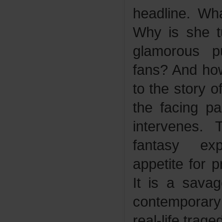
headline.Wh
Whyisshet
glamorousp
fans?Andho
tothestory
thefacingpa
intervenes
fantasyexp
appetiteforp
Itisasavag
contemporary
real-lifetrag