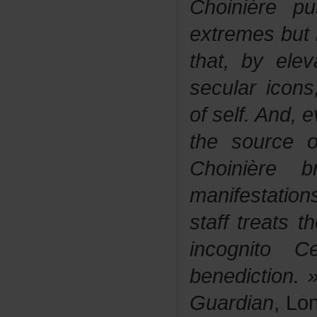
Choinièrep
extremesbuth
that,byelev
secularico
ofself.And,e
thesourceo
Choinièrebr
manifestati
stafftreats
incognit
benediction.
Guardian
,Lo