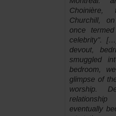
Montreal:
Choinière
Churchill,
oncetermed
celebrity"
devout,bedr
smuggledin
bedroom,w
glimpseofthe
worship.
relationsh
eventuallybe