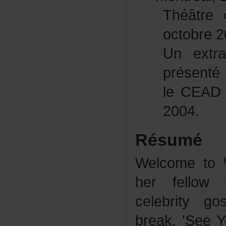
Théâtre
octobre2
Unextr
présenté
leCEADà
2004.
Résumé
WelcometoW
herfelloww
celebrity
break.'SeeY