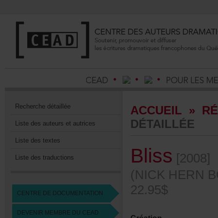
Recherchedétaillée
ACCUEIL
»
RÉ
DÉTAILLÉE
Listedesauteursetautrices
Listedestextes
Bliss
[2008]
Listedestraductions
(NICKHERNB
22.95$
CENTREDEDOCUMENTATION
DEVENIRMEMBREDUCEAD