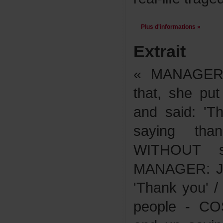
Plusd'informations»
Extrait
«MANAGER:
that,shepu
andsaid:'T
sayingth
WITHOUTs
MANAGER:Ju
'Thankyou'
people-CO