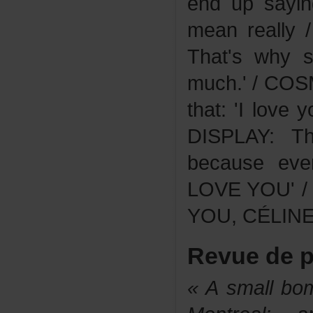
endupsayin
meanreally
That'swhys
much.'/COS
that:'Ilove
DISPLAY:T
becauseeve
LOVEYOU'
YOU,CÉLINE
Revuedep
«Asmallbom