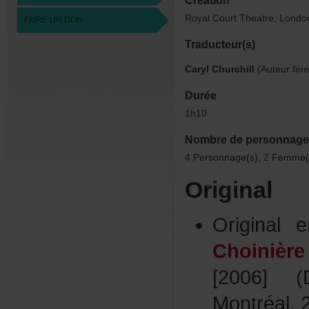
Création
RoyalCourtTheatre,Lond
FAIREUNDON
Traducteur(s)
CarylChurchill
(Auteurfémi
Durée
1h10
Nombredepersonnage
4Personnage(s),2Femme(
Original
Original
Choinière
[2006](D
Montréal,