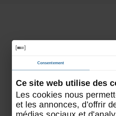
Consentement
Cesitewebutilisedesco
Lescookiesnouspermett
etlesannonces,d'offrirde
médiassociauxetd'analy