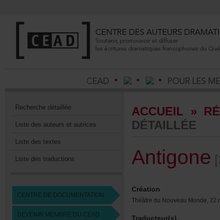
Recherchedétaillée
ACCUEIL
»
RÉ
DÉTAILLÉE
Listedesauteursetautrices
Listedestextes
Antigone
[
Listedestraductions
Création
CENTREDEDOCUMENTATION
ThéâtreduNouveauMonde,22
DEVENIRMEMBREDUCEAD
Traducteur(s)