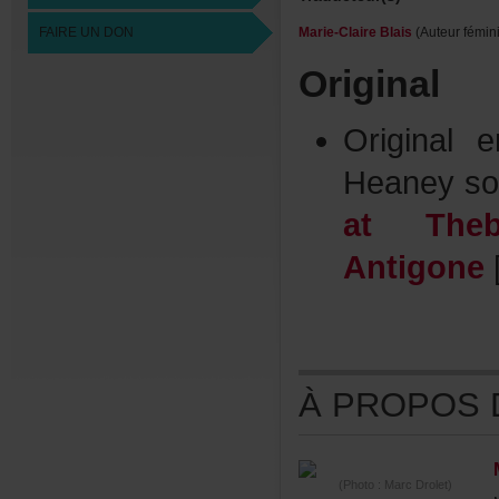
FAIREUNDON
Marie-ClaireBlais
(Auteurfémini
Original
Original
Heaneyso
atTheb
Antigone
ÀPROPOSDE
(Photo:MarcDrolet)