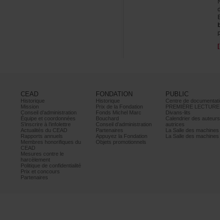
CEAD
FONDATION
PUBLIC
Historique
Historique
Centrededocumentati
Mission
PrixdelaFondation
PREMIÈRELECTURE
Conseild’administration
FondsMichelMarc
Divans-lits
Équipeetcoordonnées
Bouchard
Calendrierdesauteur
S’inscrireàl’infolettre
Conseild’administration
autrices
ActualitésduCEAD
Partenaires
LaSalledesmachine
Rapportsannuels
AppuyezlaFondation
LaSalledesmachine
Membreshonorifiquesdu
Objetspromotionnels
CEAD
Mesurescontrele
harcèlement
Politiquedeconfidentialité
Prixetconcours
Partenaires