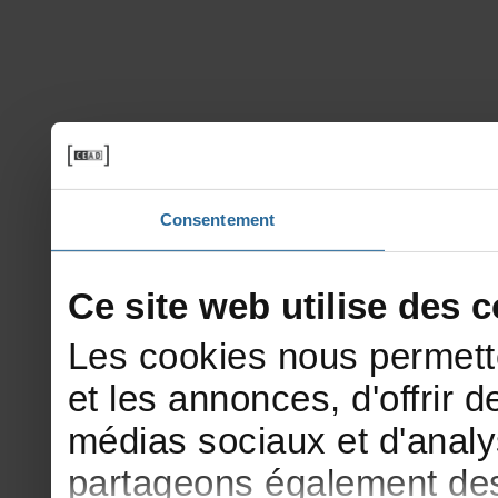
Consentement
Cesitewebutilisedesco
Lescookiesnouspermett
etlesannonces,d'offrirde
médiassociauxetd'analy
partageonségalementdesi