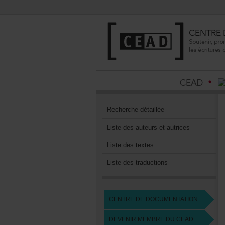
Recherchedétaillée
Listedesauteursetautrices
Listedestextes
Listedestraductions
CENTREDEDOCUMENTATION
DEVENIRMEMBREDUCEAD