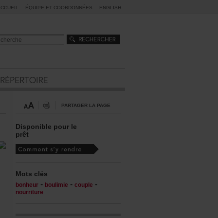
ACCUEIL
ÉQUIPEETCOORDONNÉES
ENGLISH
PARTAGERLAPAGE
Disponiblepourle
prêt
Motsclés
-
-
-
bonheur
boulimie
couple
nourriture