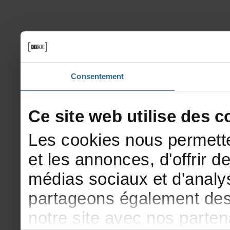
Consentement
Cesitewebutilisedesco
Lescookiesnouspermette
etlesannonces,d'offrirde
médiassociauxetd'analys
partageonségalementdesi
notresiteavecnosparte