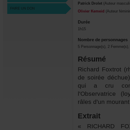
PatrickDrolet
(Auteurmasculi
FAIREUNDON
OlivierKemeid
(Auteurfémini
Durée
1h15
Nombredepersonnages
5Personnage(s),2Femme(s),
Résumé
RichardFoxtrot(r
desoiréedéchue)
quiacrucom
l'Observatrice(l
râlesd'unmourant
Extrait
«RICHARDFOX