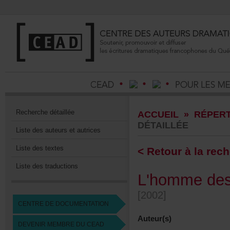
Recherchedétaillée
ACCUEIL
»
RÉPERT
DÉTAILLÉE
Listedesauteursetautrices
Listedestextes
<Retouràlarech
Listedestraductions
L'hommedesd
[2002]
CENTREDEDOCUMENTATION
Auteur(s)
DEVENIRMEMBREDUCEAD