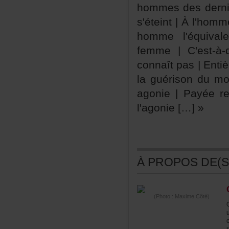
hommesdesderni
s'éteint|Àl'homm
hommel'équiv
femme|C'est-à-
connaîtpas|Ent
laguérisondum
agonie|Payéere
l'agonie[…]»
ÀPROPOSDE(S)
(Photo:MaximeCôté)