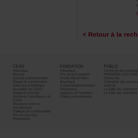
<Retouràlarech
CEAD
FONDATION
PUBLIC
Historique
Historique
Centrededocumentati
Mission
PrixdelaFondation
PREMIÈRELECTURE
Conseild’administration
FondsMichelMarc
Divans-lits
Équipeetcoordonnées
Bouchard
Calendrierdesauteur
S’inscrireàl’infolettre
Conseild’administration
autrices
ActualitésduCEAD
Partenaires
LaSalledesmachine
Rapportsannuels
AppuyezlaFondation
LaSalledesmachine
Membreshonorifiquesdu
Objetspromotionnels
CEAD
Mesurescontrele
harcèlement
Politiquedeconfidentialité
Prixetconcours
Partenaires