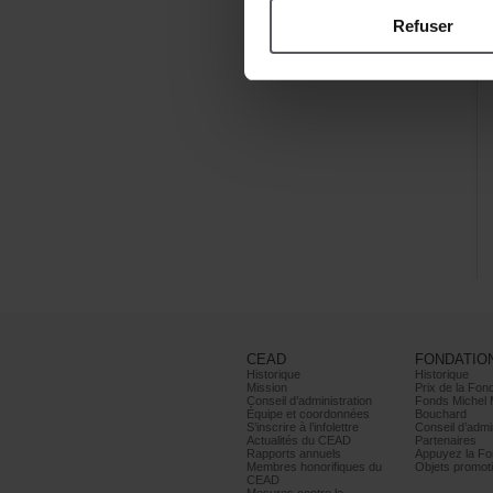
Refuser
CEAD
FONDATIO
Historique
Historique
Mission
PrixdelaFond
Conseild’administration
FondsMichel
Équipeetcoordonnées
Bouchard
S’inscrireàl’infolettre
Conseild’admin
ActualitésduCEAD
Partenaires
Rapportsannuels
AppuyezlaFon
Membreshonorifiquesdu
Objetspromoti
CEAD