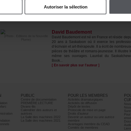
Autoriserlasélection
ÀPROPOSDE(S)L'AUTEUR(S)
DavidBaudemont
(Photo:EditionsdelaNouvelle
DavidBaudemontestnéenFranceetrésidedepu
Plume)
20ansàSaskatoonoùilexercelesprofessio
d’écrivainetart-thérapeute.Ilaécritdenombreus
piècesdethéâtreetromans-jeunesse.Ilillustrelu
mêmesesouvrages.LauréatduSaskatchew
Book...
[Ensavoirplussurl'auteur]
N
PUBLIC
POURLESMEMBRES
PO
Centrededocumentation
Activitésdramaturgiques
CU
ation
PREMIÈRELECTURE
Activitésdediffusion
Nouv
Marc
Divans-lits
Dépôtdetextes
Nouv
Calendrierdesauteurset
Protocoledemiseenpage
Sure
istration
autrices
Droitsd’auteur
Pour
LaSalledesmachines2022
Devenirunauteurouuneautrice
ense
dation
LaSalledesmachines2021
membre
Doss
onnels
AvantagesmembreduCEAD
Audi
Comitésdemembres
Lien