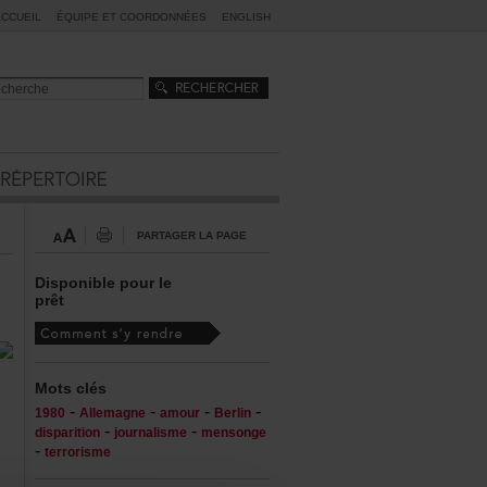
ACCUEIL
ÉQUIPEETCOORDONNÉES
ENGLISH
PARTAGERLAPAGE
Disponiblepourle
prêt
Motsclés
-
-
-
-
1980
Allemagne
amour
Berlin
-
-
disparition
journalisme
mensonge
-
terrorisme