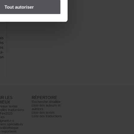
Toutautoriser
is
ns
es
i-
an
URLES
RÉPERTOIRE
RIEUX
Recherchedétaillée
Listedesauteurset
eauxtextes
autrices
ellestraductions
Listedestextes
Fire2025
Listedestraductions
les
ignant.e.s
iersspécialisés
ovidéothèque
simportants