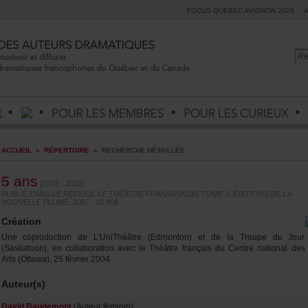
FOCUSQUÉBECAVIGNON2026
ACCUEIL
»
RÉPERTOIRE
»
RECHERCHEDÉTAILLÉE
5ans
[2002-2003]
PUBLIÉDANSLERECUEILLETHÉÂTREFRANSASKOISTOME2,ÉDITIONSDELA
NOUVELLEPLUME,2007;18,95$
Création
UnecoproductiondeL'UniThéâtre(Edmonton)etdelaTroupeduJour
(Saskatoon),encollaborationavecleThéâtrefrançaisduCentrenationaldes
Arts(Ottawa),25février2004
Auteur(s)
DavidBaudemont
(Auteurféminin)