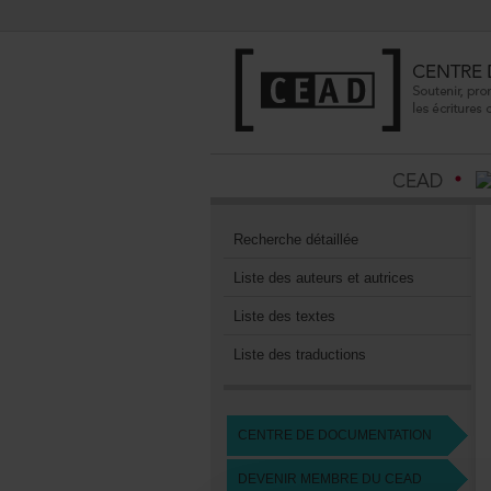
Recherchedétaillée
Listedesauteursetautrices
Listedestextes
Listedestraductions
CENTREDEDOCUMENTATION
DEVENIRMEMBREDUCEAD