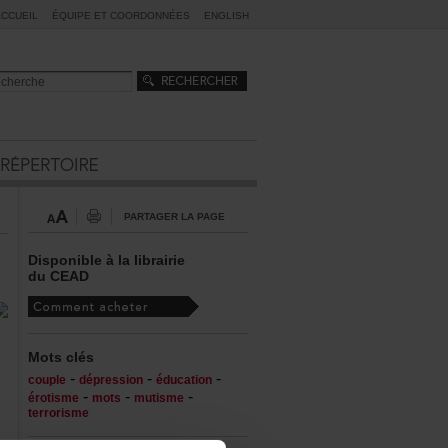
ACCUEIL
ÉQUIPEETCOORDONNÉES
ENGLISH
PARTAGERLAPAGE
Disponibleàlalibrairie
duCEAD
Motsclés
-
-
-
couple
dépression
éducation
-
-
-
érotisme
mots
mutisme
terrorisme