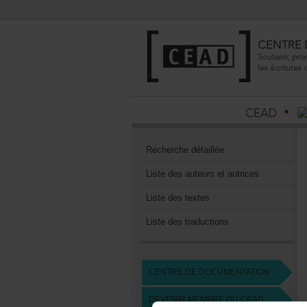
Recherchedétaillée
Listedesauteursetautrices
Listedestextes
Listedestraductions
CENTREDEDOCUMENTATION
DEVENIRMEMBREDUCEAD