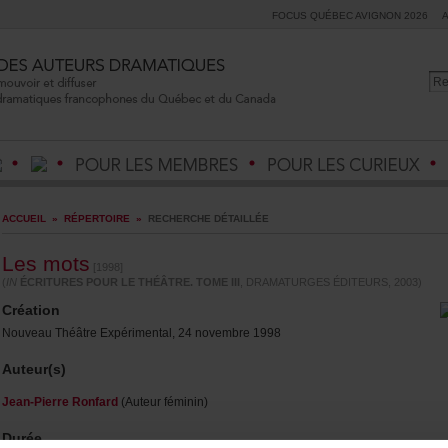
FOCUSQUÉBECAVIGNON2026
ACCUEIL
»
RÉPERTOIRE
»
RECHERCHEDÉTAILLÉE
Lesmots
[1998]
(
IN
ÉCRITURESPOURLETHÉÂTRE.TOMEIII
,DRAMATURGESÉDITEURS,2003)
Création
NouveauThéâtreExpérimental,24novembre1998
Auteur(s)
Jean-PierreRonfard
(Auteurféminin)
Durée