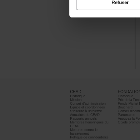
Refuser
CEAD
FONDATIO
Historique
Historique
Mission
PrixdelaFond
Conseild’administration
FondsMichel
Équipeetcoordonnées
Bouchard
S’inscrireàl’infolettre
Conseild’admin
ActualitésduCEAD
Partenaires
Rapportsannuels
AppuyezlaFon
Membreshonorifiquesdu
Objetspromoti
CEAD
Mesurescontrele
harcèlement
Politiquedeconfidentialité