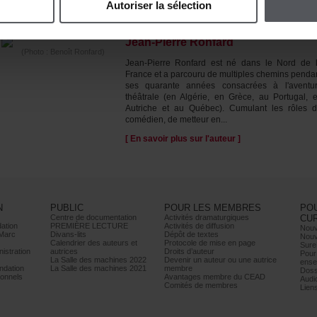
Autoriserlasélection
ÀPROPOSDE(S)L'AUTEUR(S)
Jean-PierreRonfard
(Photo:BenoîtRonfard)
Jean-PierreRonfardestnédansleNorddel
Franceetaparcourudemultiplescheminspenda
sesquaranteannéesconsacréesàl'aventu
théâtrale(enAlgérie,enGrèce,auPortugal,
AutricheetauQuébec).Cumulantlesrôles
comédien,demetteuren...
[Ensavoirplussurl'auteur]
N
PUBLIC
POURLESMEMBRES
PO
Centrededocumentation
Activitésdramaturgiques
CU
ation
PREMIÈRELECTURE
Activitésdediffusion
Nouv
Marc
Divans-lits
Dépôtdetextes
Nouv
Calendrierdesauteurset
Protocoledemiseenpage
Sure
istration
autrices
Droitsd’auteur
Pour
LaSalledesmachines2022
Devenirunauteurouuneautrice
ense
dation
LaSalledesmachines2021
membre
Doss
onnels
AvantagesmembreduCEAD
Audi
Comitésdemembres
Lien