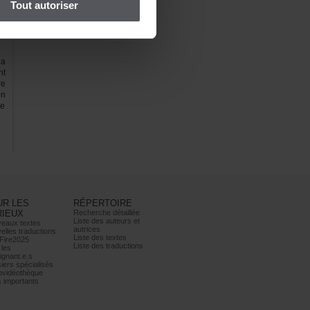
Toutautoriser
a
nt
re
en
de
URLES
RÉPERTOIRE
RIEUX
Recherchedétaillée
Listedesauteurset
eauxtextes
autrices
ellestraductions
Listedestextes
Fire2025
Listedestraductions
les
ignant.e.s
iersspécialisés
ovidéothèque
simportants