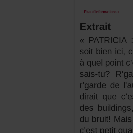
Plusd'informations»
Extrait
«PATRICIA
soitbienici,c
àquelpointc'
sais-tu?R'g
r'gardedel
diraitquec'
desbuildings
dubruit!Mai
c'estpetitqu