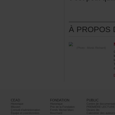
ÀPROPOSDE
(Photo:MonicRichard)
CEAD
FONDATION
PUBLIC
Historique
Historique
Centrededocumentati
Mission
PrixdelaFondation
PREMIÈRELECTURE
Conseild’administration
FondsMichelMarc
Divans-lits
Équipeetcoordonnées
Bouchard
Calendrierdesauteur