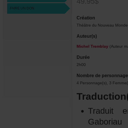
49.95$
FAIREUNDON
Création
ThéâtreduNouveauMonde,
Auteur(s)
MichelTremblay
(Auteurma
Durée
2h00
Nombredepersonnage
4Personnage(s),3Femme(
Traduction
Traduit
Gabori