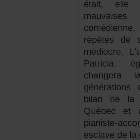
était,elle
mauvaises
comédienn
répétésde
médiocre.L
Patricia,é
changera
générationsd
bilandela
Québecetai
pianiste-a
esclavedela