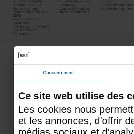
S’inscrireàl’infolettre
Conseild’administration
autrices
ActualitésduCEAD
Partenaires
LaSalledesmachine
Rapportsannuels
AppuyezlaFondation
LaSalledesmachine
Membreshonorifiquesdu
Objetspromotionnels
CEAD
Mesurescontrele
harcèlement
Politiquedeconfidentialité
Prixetconcours
Partenaires
Consentement
Cesitewebutilisedesco
Lescookiesnouspermett
etlesannonces,d'offrirde
médiassociauxetd'analy