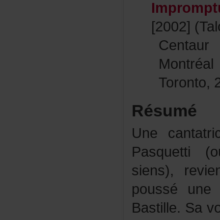
Improm
[2002](Ta
Centau
Montréa
Toronto,
Résumé
Unecantatri
Pasquetti
siens),rev
pousséune
Bastille.Sav