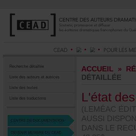
Recherchedétaillée
ACCUEIL
»
RÉ
DÉTAILLÉE
Listedesauteursetautrices
Listedestextes
L'étatdes
Listedestraductions
(LEMÉACÉDIT
AUSSIDISPO
CENTREDEDOCUMENTATION
DANSLERECUE
DEVENIRMEMBREDUCEAD