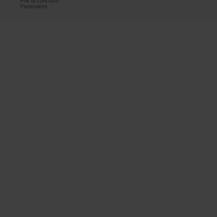
Prixetconcours
Partenaires