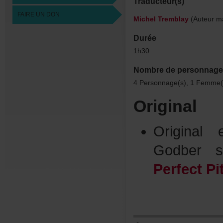
Traducteur(s)
FAIREUNDON
MichelTremblay
(Auteurma
Durée
1h30
Nombredepersonnage
4Personnage(s),1Femme(
Original
Origina
Godber
PerfectPi