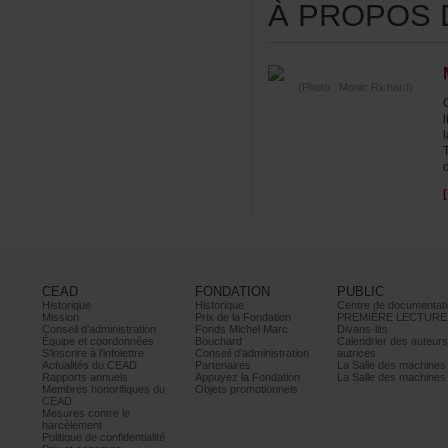
ÀPROPOSDE
(Photo:MonicRichard)
CEAD
FONDATION
PUBLIC
Historique
Historique
Centrededocumentati
Mission
PrixdelaFondation
PREMIÈRELECTURE
Conseild’administration
FondsMichelMarc
Divans-lits
Équipeetcoordonnées
Bouchard
Calendrierdesauteur
S’inscrireàl’infolettre
Conseild’administration
autrices
ActualitésduCEAD
Partenaires
LaSalledesmachine
Rapportsannuels
AppuyezlaFondation
LaSalledesmachine
Membreshonorifiquesdu
Objetspromotionnels
CEAD
Mesurescontrele
harcèlement
Politiquedeconfidentialité