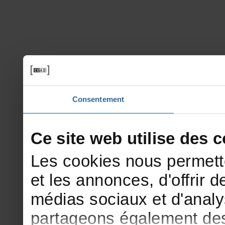
Consentement
Cesitewebutilisedesco
Lescookiesnouspermett
etlesannonces,d'offrirde
médiassociauxetd'analy
partageonségalementdesi