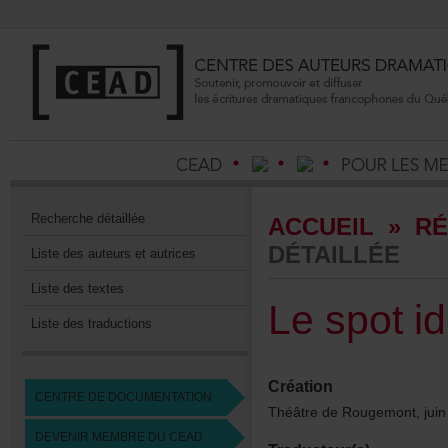
Recherchedétaillée
ACCUEIL
»
RÉ
DÉTAILLÉE
Listedesauteursetautrices
Listedestextes
Lespotid
Listedestraductions
Création
CENTREDEDOCUMENTATION
ThéâtredeRougemont,jui
DEVENIRMEMBREDUCEAD