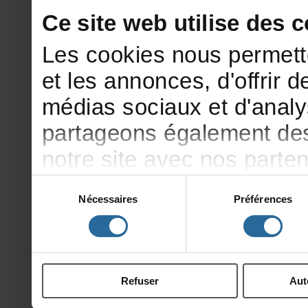
Cesitewebutilisedesco
Lescookiesnouspermett
etlesannonces,d'offrirde
médiassociauxetd'analy
partageonségalementdesi
notresiteavecnosparte
publicitéetd'analyse,qu
Sélection
Nécessaires
Préférences
du
d'autresinformationsqu
consentement
ontcollectéeslorsdevotr
Refuser
Aut