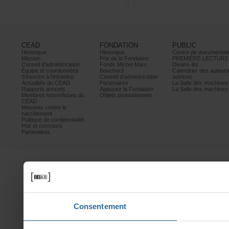
CEAD
FONDATION
PUBLIC
Historique
Historique
Centrededocumentati
Mission
PrixdelaFondation
PREMIÈRELECTURE
Conseild’administration
FondsMichelMarc
Divans-lits
Équipeetcoordonnées
Bouchard
Calendrierdesauteur
S’inscrireàl’infolettre
Conseild’administration
autrices
ActualitésduCEAD
Partenaires
LaSalledesmachine
Rapportsannuels
AppuyezlaFondation
LaSalledesmachine
Membreshonorifiquesdu
Objetspromotionnels
CEAD
Mesurescontrele
harcèlement
Politiquedeconfidentialité
Prixetconcours
Partenaires
Consentement