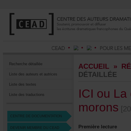
Recherchedétaillée
ACCUEIL
»
RÉ
DÉTAILLÉE
Listedesauteursetautrices
Listedestextes
ICIouLa
Listedestraductions
morons
[20
CENTREDEDOCUMENTATION
Premièrelecture
DEVENIRMEMBREDUCEAD