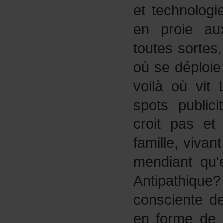
ettechnolog
enproieaux
toutessortes
oùsedéploie
voilàoùvit
spotspublic
croitpaset
famille,viva
mendiantqu'
Antipathique
consciented
enformede