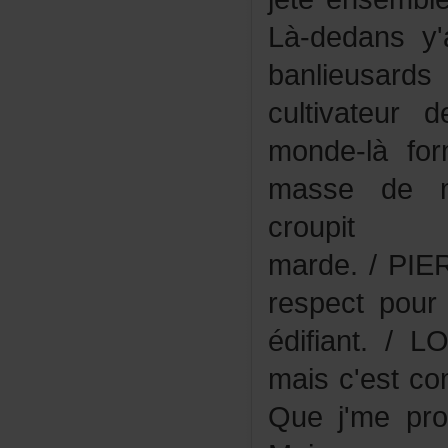
Là-dedansy
banlieus
cultivateu
monde-làfo
massedemo
crou
marde./PIE
respectpour
édifiant./L
maisc'estc
Quej'mepro