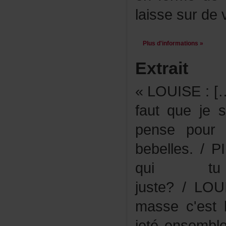
laissesurdev
Plusd'informations»
Extrait
«LOUISE:[…
fautqueje
pensepour
bebelles.
quit
juste?/LOU
massec'est
jetéensemb