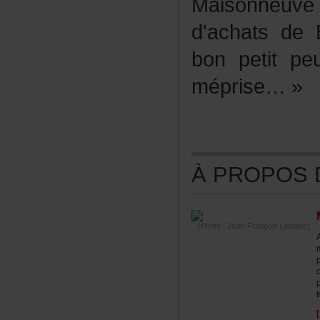
Maisonneuv
d'achatsdeBa
bonpetitpeu
méprise…»
ÀPROPOSDE
(Photo:Jean-FrançoisLeblanc)