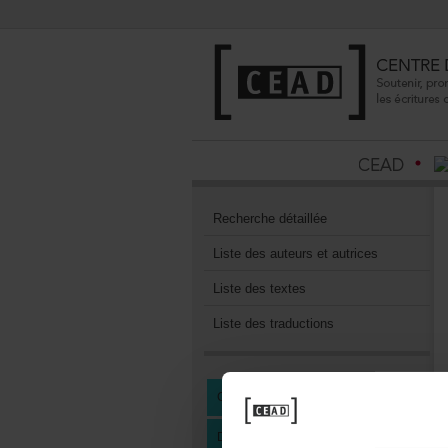
Recherchedétaillée
Listedesauteursetautrices
Listedestextes
Listedestraductions
CENTREDEDOCUMENTATION
DEVENIRMEMBREDUCEAD