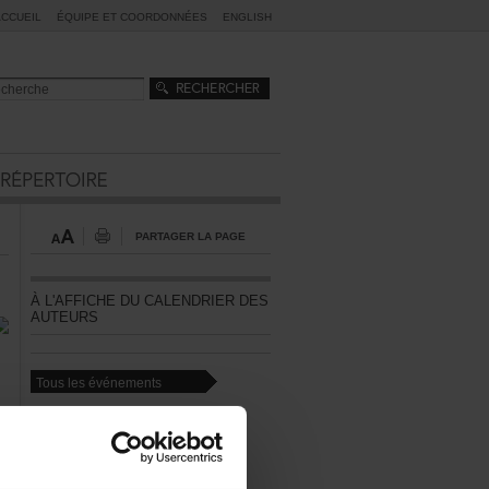
ACCUEIL
ÉQUIPEETCOORDONNÉES
ENGLISH
PARTAGERLAPAGE
ÀL'AFFICHEDUCALENDRIERDES
AUTEURS
Touslesévénements