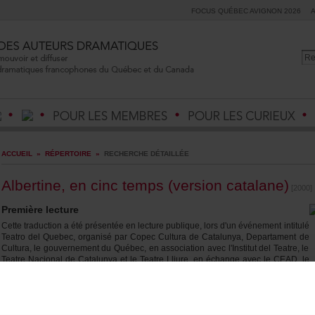
FOCUSQUÉBECAVIGNON2026
ACCUEIL
»
RÉPERTOIRE
»
RECHERCHEDÉTAILLÉE
Albertine,encinctemps(versioncatalane)
[2000]
Premièrelecture
Cettetraductionaétéprésentéeenlecturepublique,lorsd'unévénementintitulé
TeatrodelQuebec,organiséparCopecCulturadeCatalunya,Departamentde
Cultura,legouvernementduQuébec,enassociationavecl'InstitutdelTeatre,le
TeatreNacionaldeCatalunyaetleTeatreLliure,enéchangeavecleCEAD,le
14février2000àl'InstitutdelTeatre,àBarcelone.
Traducteur(s)