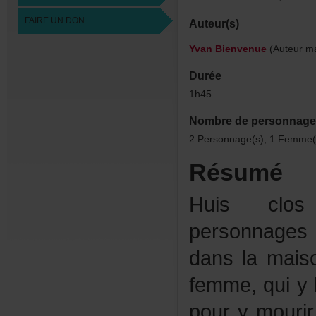
FAIREUNDON
Auteur(s)
YvanBienvenue
(Auteurma
Durée
1h45
Nombredepersonnage
2Personnage(s),1Femme(
Résumé
Huisclo
personnage
danslamais
femme,quiy
pourymourir