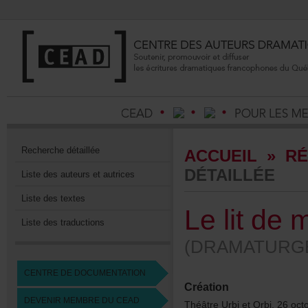
Recherchedétaillée
ACCUEIL
»
RÉ
DÉTAILLÉE
Listedesauteursetautrices
Listedestextes
Lelitdem
Listedestraductions
(DRAMATURGE
CENTREDEDOCUMENTATION
Création
DEVENIRMEMBREDUCEAD
ThéâtreUrbietOrbi,26oct