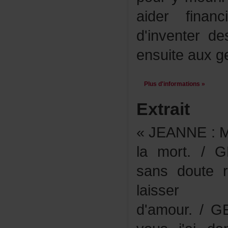
aiderfinan
d'inventerde
ensuiteauxge
Plusd'informations»
Extrait
«JEANNE:M
lamort./
sansdoute
lais
d'amour./