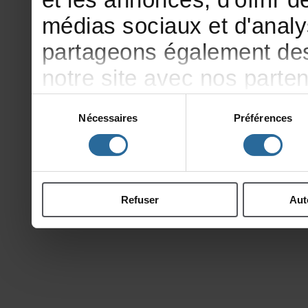
médiassociauxetd'analy
partageonségalementdesi
notresiteavecnosparte
publicitéetd'analyse,qu
Sélection
Nécessaires
Préférences
du
d'autresinformationsqu
consentement
ontcollectéeslorsdevotr
Refuser
Aut