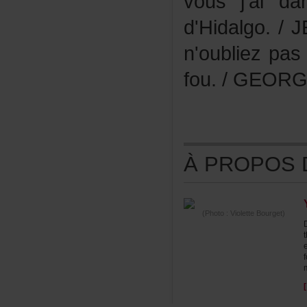
vousj'aid
d'Hidalgo./
n'oubliezpa
fou./GEORGE
ÀPROPOSDE
(Photo:VioletteBourget)