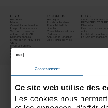
CEAD
FONDATION
PUBLIC
Historique
Historique
Centrededocumentati
Mission
PrixdelaFondation
PREMIÈRELECTURE
Conseild’administration
FondsMichelMarc
Divans-lits
Équipeetcoordonnées
Bouchard
Calendrierdesauteur
S’inscrireàl’infolettre
Conseild’administration
autrices
ActualitésduCEAD
Partenaires
LaSalledesmachine
Rapportsannuels
AppuyezlaFondation
LaSalledesmachine
Membreshonorifiquesdu
Objetspromotionnels
CEAD
Mesurescontrele
harcèlement
Politiquedeconfidentialité
Prixetconcours
Partenaires
Consentement
Cesitewebutilisedesco
Lescookiesnouspermett
etlesannonces,d'offrirde