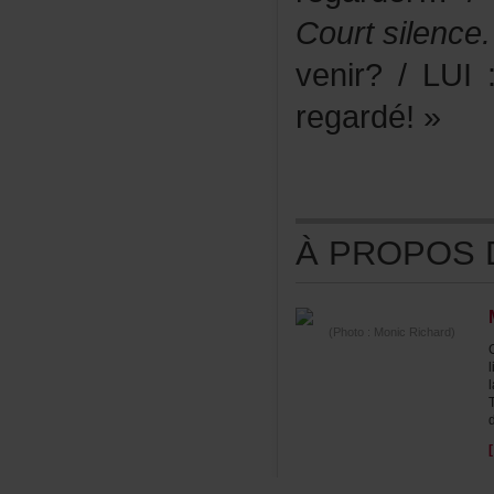
Courtsilence.
venir?/LUI
regardé!»
ÀPROPOSDE
(Photo:MonicRichard)