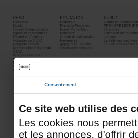
CEAD
FONDATION
PUBLIC
Historique
Historique
Centrededocumentati
Mission
PrixdelaFondation
PREMIÈRELECTURE
Conseild’administration
FondsMichelMarc
Divans-lits
Équipeetcoordonnées
Bouchard
Calendrierdesauteur
S’inscrireàl’infolettre
Conseild’administration
autrices
ActualitésduCEAD
Partenaires
LaSalledesmachine
Rapportsannuels
AppuyezlaFondation
LaSalledesmachine
Membreshonorifiquesdu
Objetspromotionnels
CEAD
Mesurescontrele
harcèlement
Politiquedeconfidentialité
Prixetconcours
Partenaires
Consentement
Cesitewebutilisedesco
Lescookiesnouspermett
etlesannonces,d'offrirde