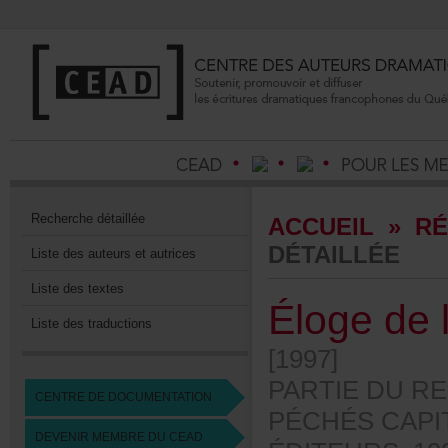
Recherchedétaillée
ACCUEIL
»
RÉ
DÉTAILLÉE
Listedesauteursetautrices
Listedestextes
Élogede
Listedestraductions
[1997]
PARTIEDURE
CENTREDEDOCUMENTATION
PÉCHÉSCAPI
DEVENIRMEMBREDUCEAD