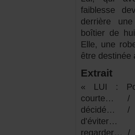
faiblessed
derrièreun
boîtierdehu
Elle,unero
êtredestinéeà
Extrait
«LUI:Pour
courte…
décidé…/
d'évit
regarder…/L