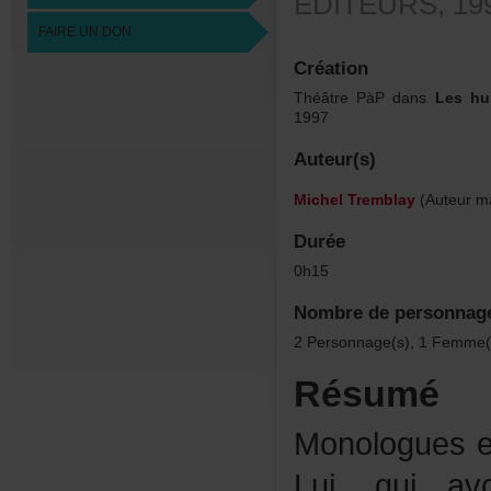
ÉDITEURS,199
FAIREUNDON
Création
ThéâtrePàPdans
Leshu
1997
Auteur(s)
MichelTremblay
(Auteurma
Durée
0h15
Nombredepersonnag
2Personnage(s),1Femme(
Résumé
Monologuesen
Lui,quiav