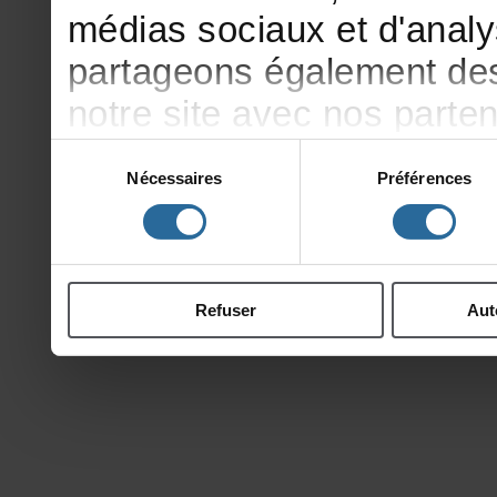
médiassociauxetd'analy
partageonségalementdesi
notresiteavecnosparte
publicitéetd'analyse,qu
Sélection
Nécessaires
Préférences
du
d'autresinformationsqu
consentement
ontcollectéeslorsdevotr
Refuser
Aut