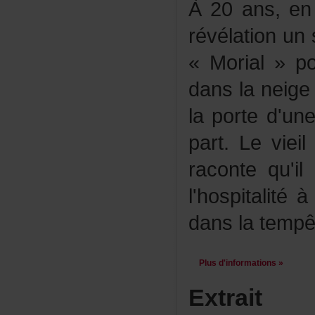
À20ans,en
révélationun
«Morial»pou
danslaneige
laported'un
part.Leviei
racontequ'i
l'hospitali
danslatempêt
Plusd'informations»
Extrait