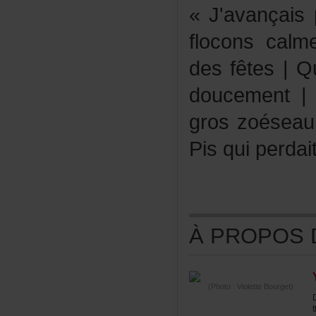
«J'avançais
floconscal
desfêtes|Q
doucement|
groszoéseau
Pisquiperda
ÀPROPOSDE
(Photo:VioletteBourget)