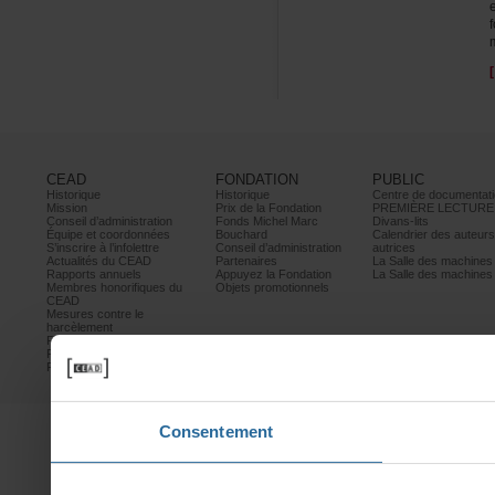
CEAD
FONDATION
PUBLIC
Historique
Historique
Centrededocumentati
Mission
PrixdelaFondation
PREMIÈRELECTURE
Conseild’administration
FondsMichelMarc
Divans-lits
Équipeetcoordonnées
Bouchard
Calendrierdesauteur
S’inscrireàl’infolettre
Conseild’administration
autrices
ActualitésduCEAD
Partenaires
LaSalledesmachine
Rapportsannuels
AppuyezlaFondation
LaSalledesmachine
Membreshonorifiquesdu
Objetspromotionnels
CEAD
Mesurescontrele
harcèlement
Politiquedeconfidentialité
Prixetconcours
Partenaires
Consentement