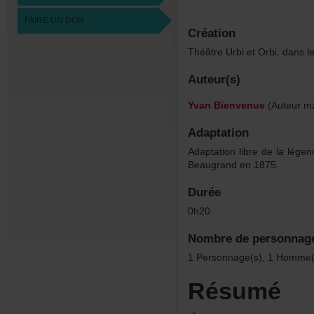
FAIREUNDON
Création
ThéâtreUrbietOrbi,dans
Auteur(s)
YvanBienvenue
(Auteurma
Adaptation
Adaptationlibredelalége
Beaugranden1875.
Durée
0h20
Nombredepersonnag
1Personnage(s),1Homme(s
Résumé