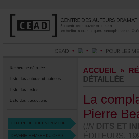
Recherchedétaillée
ACCUEIL
»
RÉ
DÉTAILLÉE
Listedesauteursetautrices
Listedestextes
Lacompla
Listedestraductions
PierreBe
CENTREDEDOCUMENTATION
(
IN
DITSETIN
ÉDITEURS,199
DEVENIRMEMBREDUCEAD