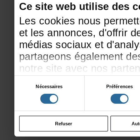
Cesitewebutilisedesco
Lescookiesnouspermett
etlesannonces,d'offrirde
médiassociauxetd'analy
partageonségalementdesi
notresiteavecnosparte
publicitéetd'analyse,qu
Sélection
Nécessaires
Préférences
du
d'autresinformationsqu
consentement
ontcollectéeslorsdevotr
Refuser
Aut