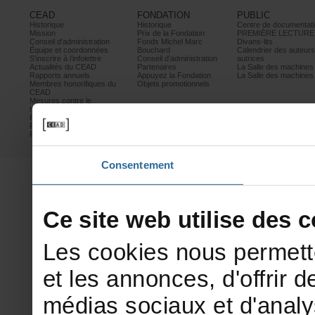
CEAD
FONDATION
PUBLIC
Historique
Historique
Centrededocumentati
Mission
PrixdelaFondation
PREMIÈRELECTURE
Conseild’administration
FondsMichelMarc
Divans-lits
Équipeetcoordonnées
Bouchard
Calendrierdesauteur
S’inscrireàl’infolettre
Conseild’administration
autrices
ActualitésduCEAD
Partenaires
LaSalledesmachine
Rapportsannuels
AppuyezlaFondation
LaSalledesmachine
Membreshonorifiquesdu
Objetspromotionnels
CEAD
Mesurescontrele
harcèlement
Politiquedeconfidentialité
Prixetconcours
Partenaires
Consentement
Cesitewebutilisedesco
Lescookiesnouspermett
etlesannonces,d'offrirde
médiassociauxetd'analy