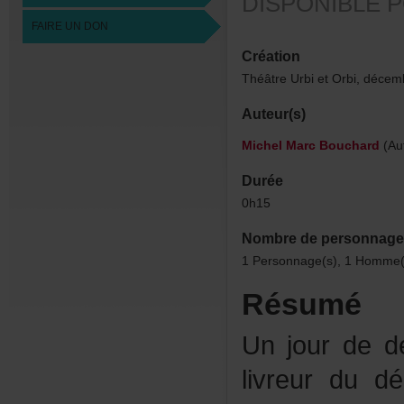
DISPONIBLE
FAIREUNDON
Création
ThéâtreUrbietOrbi,décem
Auteur(s)
MichelMarcBouchard
(Au
Durée
0h15
Nombredepersonnage
1Personnage(s),1Homme(s
Résumé
Unjourdedé
livreurdud