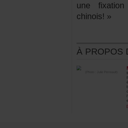
unefixati
chinois!»
ÀPROPOSDE
(Photo:JuliePerreault)
e