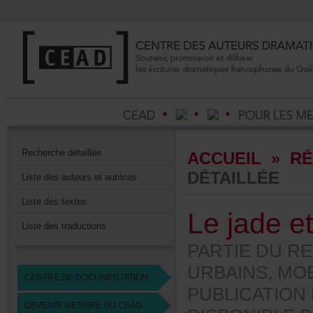
Recherchedétaillée
ACCUEIL
»
RÉ
DÉTAILLÉE
Listedesauteursetautrices
Listedestextes
Lejadeet
Listedestraductions
PARTIEDURE
URBAINS,MOE
CENTREDEDOCUMENTATION
PUBLICATION
DEVENIRMEMBREDUCEAD