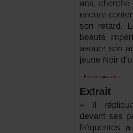
ans,cherche
encoreconter
sonretard.L
beautéimpé
avouersona
jeuneNoird'u
Plusd'informations»
Extrait
«Ilrépliqu
devantsesp
fréquentesà