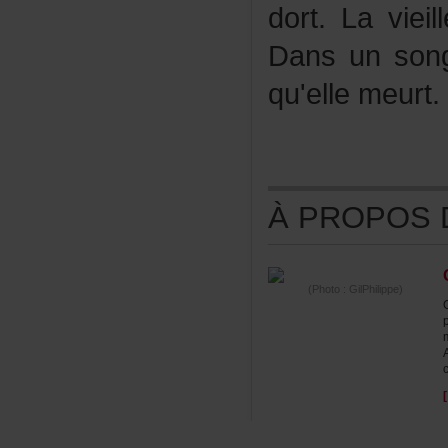
dort.Laviei
Dansunsong
qu'ellemeurt.
ÀPROPOSDE
(Photo:GilPhilippe)