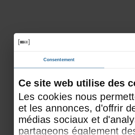
Consentement
Cesitewebutilisedesco
Lescookiesnouspermett
etlesannonces,d'offrirde
médiassociauxetd'analy
partageonségalementdesi