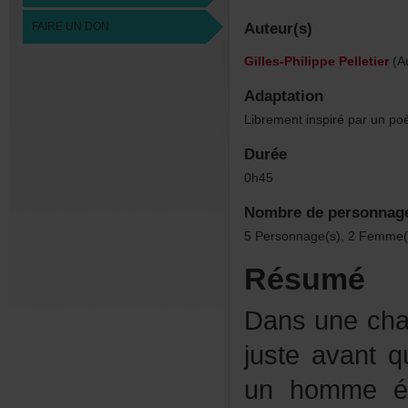
FAIREUNDON
Auteur(s)
Gilles-PhilippePelletier
(A
Adaptation
Librementinspiréparunp
Durée
0h45
Nombredepersonnag
5Personnage(s),2Femme(
Résumé
Dansunecham
justeavantq
unhommeécr