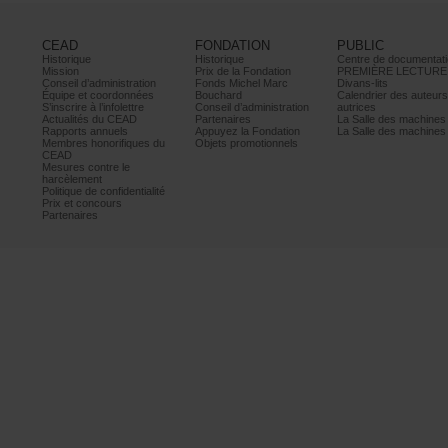
CEAD
FONDATION
PUBLIC
Historique
Historique
Centrededocumentati
Mission
PrixdelaFondation
PREMIÈRELECTURE
Conseild’administration
FondsMichelMarc
Divans-lits
Équipeetcoordonnées
Bouchard
Calendrierdesauteur
S’inscrireàl’infolettre
Conseild’administration
autrices
ActualitésduCEAD
Partenaires
LaSalledesmachine
Rapportsannuels
AppuyezlaFondation
LaSalledesmachine
Membreshonorifiquesdu
Objetspromotionnels
CEAD
Mesurescontrele
harcèlement
Politiquedeconfidentialité
Prixetconcours
Partenaires