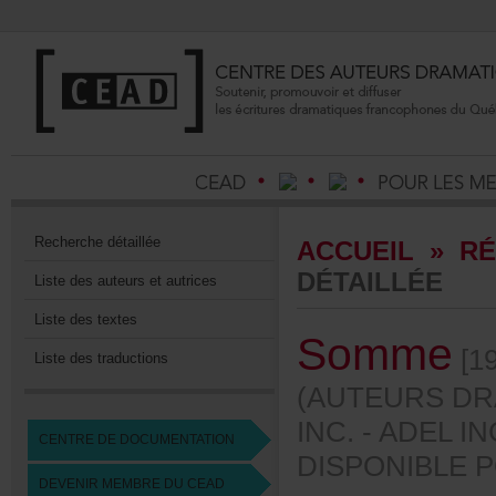
Recherchedétaillée
ACCUEIL
»
RÉ
DÉTAILLÉE
Listedesauteursetautrices
Listedestextes
Somme
[19
Listedestraductions
(AUTEURSDR
INC.-ADELIN
CENTREDEDOCUMENTATION
DISPONIBL
DEVENIRMEMBREDUCEAD