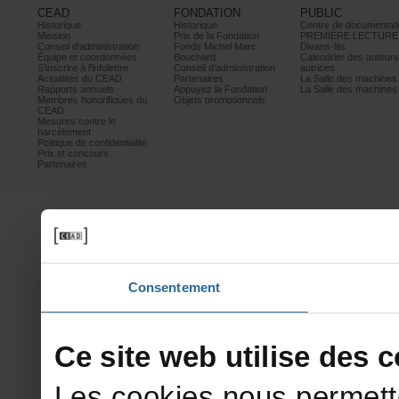
CEAD
FONDATION
PUBLIC
Historique
Historique
Centrededocumentati
Mission
PrixdelaFondation
PREMIÈRELECTURE
Conseild’administration
FondsMichelMarc
Divans-lits
Équipeetcoordonnées
Bouchard
Calendrierdesauteur
S’inscrireàl’infolettre
Conseild’administration
autrices
ActualitésduCEAD
Partenaires
LaSalledesmachine
Rapportsannuels
AppuyezlaFondation
LaSalledesmachine
Membreshonorifiquesdu
Objetspromotionnels
CEAD
Mesurescontrele
harcèlement
Politiquedeconfidentialité
Prixetconcours
Partenaires
Consentement
Cesitewebutilisedesco
Lescookiesnouspermett