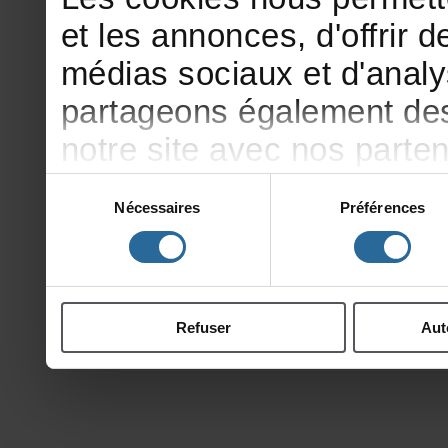
etlesannonces,d'offrirde
médiassociauxetd'analy
partageonségalementdesi
notresiteavecnosparte
publicitéetd'analyse,qu
Sélection
Nécessaires
Préférences
du
d'autresinformationsqu
consentement
ontcollectéeslorsdevotr
Refuser
Aut