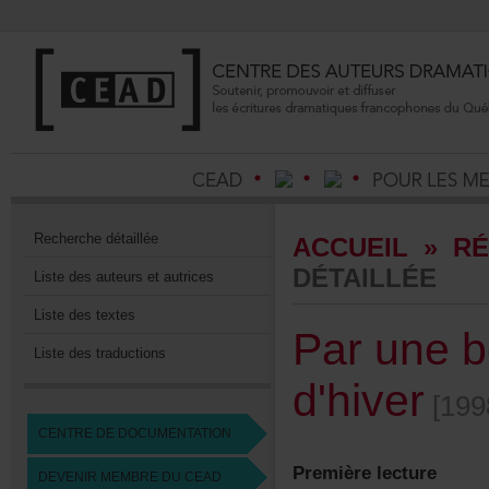
Recherchedétaillée
ACCUEIL
»
RÉ
DÉTAILLÉE
Listedesauteursetautrices
Listedestextes
Parunebe
Listedestraductions
d'hiver
[199
CENTREDEDOCUMENTATION
Premièrelecture
DEVENIRMEMBREDUCEAD