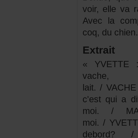
voir,elleva
Aveclacomp
coq,duchien.
Extrait
«YVETTE:J
vach
lait./VAC
c'estquia
moi./MA
moi./YVETT
debord