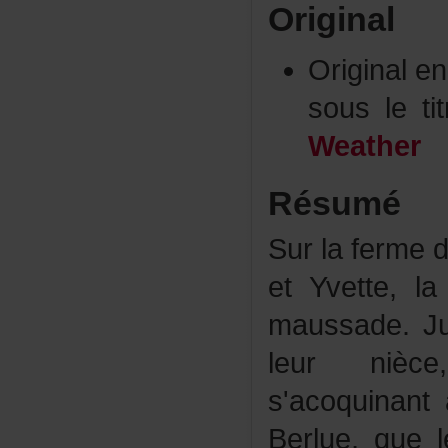
Original
Originale
sousleti
Weather
Résumé
Surlafermed
etYvette,l
maussade.Ju
leurnièce
s'acoquinan
Berlue,quel