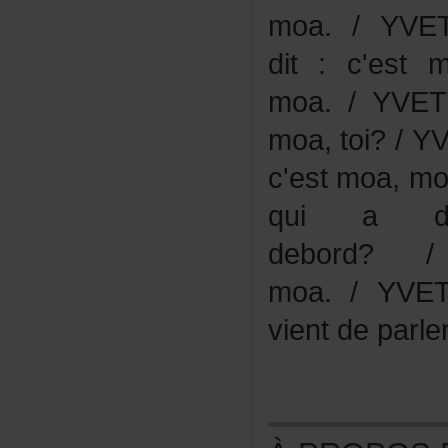
moa./YVE
dit:c'est
moa./YVETT
moa,toi?/YV
c'estmoa,m
quiadi
debord
moa./YVE
vientdeparle