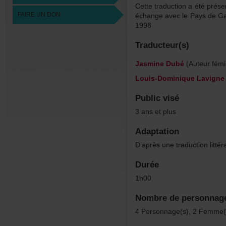
Cettetraductionaétéprés
FAIREUNDON
échangeaveclePaysdeGall
1998
Traducteur(s)
JasmineDubé
(Auteurfémi
Louis-DominiqueLavigne
Publicvisé
3ansetplus
Adaptation
D’aprèsunetraductionlitt
Durée
1h00
Nombredepersonnag
4Personnage(s),2Femme(