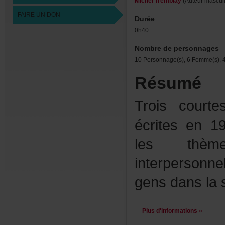
MichelTremblay
(Auteurmasculi
FAIREUNDON
Durée
0h40
Nombredepersonnages
10Personnage(s),6Femme(s),4
Résumé
Troiscour
écritesen19
lesthèm
interperson
gensdanslas
Plusd'informations»