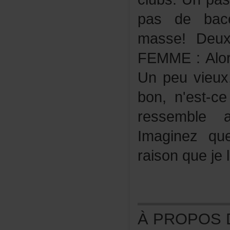
pasdebaco
masse!Deu
FEMME:Alor
Unpeuvieux,
bon,n'est-
ressemble
Imaginezq
raisonqueje
ÀPROPOSDE