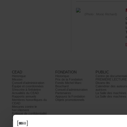
(Photo:MonicRichard)
CEAD
FONDATION
PUBLIC
Historique
Historique
Centrededocumentati
Mission
PrixdelaFondation
PREMIÈRELECTURE
Conseild’administration
FondsMichelMarc
Divans-lits
Équipeetcoordonnées
Bouchard
Calendrierdesauteur
S’inscrireàl’infolettre
Conseild’administration
autrices
ActualitésduCEAD
Partenaires
LaSalledesmachine
Rapportsannuels
AppuyezlaFondation
LaSalledesmachine
Membreshonorifiquesdu
Objetspromotionnels
CEAD
Mesurescontrele
harcèlement
Politiquedeconfidentialité
Prixetconcours
Partenaires