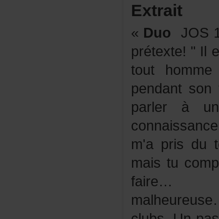
Extrait
«
Duo
JOS1
prétexte!"Il
touthommes
pendantsont
parleràu
connaissan
m'aprisdut
maistucompr
faire…J'
malheure
clubs.Unpas