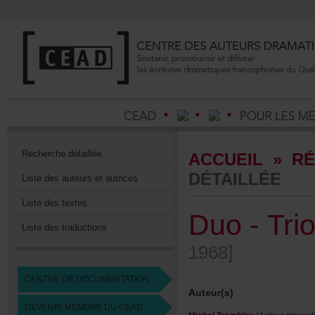
Recherchedétaillée
ACCUEIL
»
RÉ
DÉTAILLÉE
Listedesauteursetautrices
Listedestextes
Duo-Trio
Listedestraductions
1968]
CENTREDEDOCUMENTATION
Auteur(s)
DEVENIRMEMBREDUCEAD