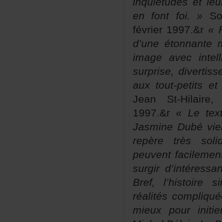
inquiétudesetleu
enfontfoi.»
Son
février1997.&r
«R
d’uneétonnante
imageavecintell
surprise,diverti
auxtout-petitse
JeanSt-Hilaire
1997.&r
«Letex
JasmineDubévie
repèretrèssol
peuventfacilemen
surgird’intéres
Bref,l’histoi
réalitéscompliqué
mieuxpourinit