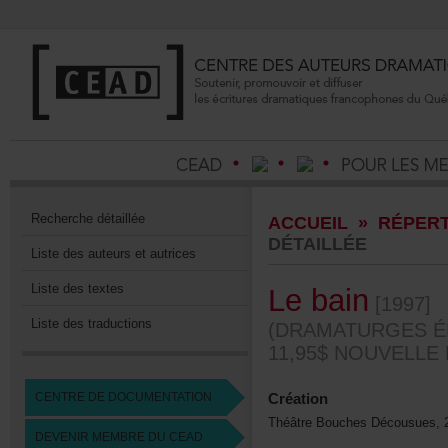
Recherchedétaillée
ACCUEIL
»
RÉPERT
DÉTAILLÉE
Listedesauteursetautrices
Listedestextes
Lebain
[1997]
Listedestraductions
(DRAMATURGESÉD
11,95$NOUVELLE
CENTREDEDOCUMENTATION
Création
ThéâtreBouchesDécousues,2
DEVENIRMEMBREDUCEAD