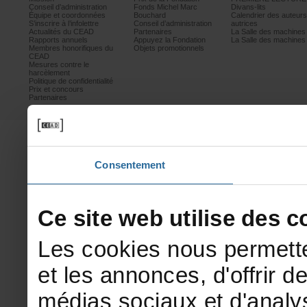
Conseild’administration
FondsMichelMarc
Divans-lits
Équipeetcoordonnées
Bouchard
Calendrierdesauteur
S’inscrireàl’infolettre
Conseild’administration
autrices
ActualitésduCEAD
Partenaires
LaSalledesmachine
Rapportsannuels
AppuyezlaFondation
LaSalledesmachine
Membreshonorifiquesdu
Objetspromotionnels
CEAD
Mesurescontrele
harcèlement
Politiquedeconfidentialité
Prixetconcours
Partenaires
Consentement
Cesitewebutilisedesco
Lescookiesnouspermette
etlesannonces,d'offrirde
médiassociauxetd'analys