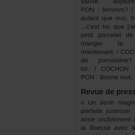
sauvéaujo
PON:Mmmm?/C
autantquemoi,he
...c'esttoiquej
petitporcelet
mangerlab
maintenant./COC
deporcelai
toi./COCHON:
PON:Bonnenuit.
Revuedepres
«Unécrinmagni
parfaitejustes
aimevisiblementl
lafinesseavecle