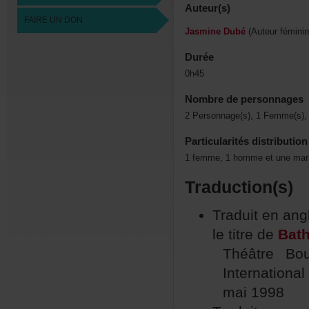
Auteur(s)
FAIREUNDON
JasmineDubé
(Auteurféminin
Durée
0h45
Nombredepersonnages
2Personnage(s),1Femme(s),
Particularitésdistribution
1femme,1hommeetunemario
Traduction(s)
Traduitenang
letitrede
Bath
ThéâtreBo
Internationa
mai1998