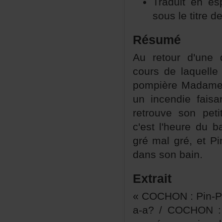
Traduitenes
sousletitred
Résumé
Auretourd'une
coursdelaquelle
pompièreMadameP
unincendiefais
retrouvesonpet
c'estl'heuredub
grémalgré,etPi
danssonbain.
Extrait
«COCHON:Pin-Po
a-a?/COCHON: