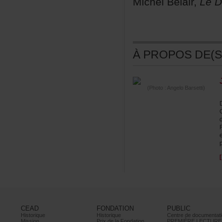
MichelBélair,
LeD
ÀPROPOSDE(S)
(Photo:AngeloBarsetti)
p
CEAD
FONDATION
PUBLIC
Historique
Historique
Centrededocumentati
Mission
PrixdelaFondation
PREMIÈRELECTURE