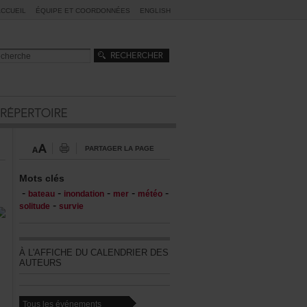
ACCUEIL
ÉQUIPEETCOORDONNÉES
ENGLISH
PARTAGERLAPAGE
Motsclés
-
-
-
-
-
bateau
inondation
mer
météo
-
solitude
survie
ÀL'AFFICHEDUCALENDRIERDES
AUTEURS
Touslesévénements