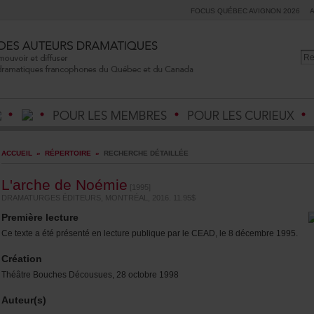
FOCUSQUÉBECAVIGNON2026
ACCUEIL
»
RÉPERTOIRE
»
RECHERCHEDÉTAILLÉE
L'archedeNoémie
[1995]
DRAMATURGESÉDITEURS,MONTRÉAL,2016.11.95$
Premièrelecture
CetexteaétéprésentéenlecturepubliqueparleCEAD,le8décembre1995.
Création
ThéâtreBouchesDécousues,28octobre1998
Auteur(s)