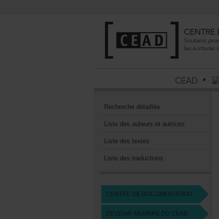
Recherchedétaillée
Listedesauteursetautrices
Listedestextes
Listedestraductions
CENTREDEDOCUMENTATION
DEVENIRMEMBREDUCEAD