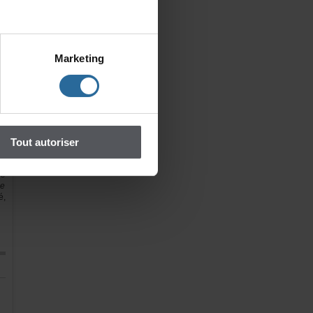
es
rs
Marketing
si
de
te
Toutautoriser
e
ic
et
ue
de
é,