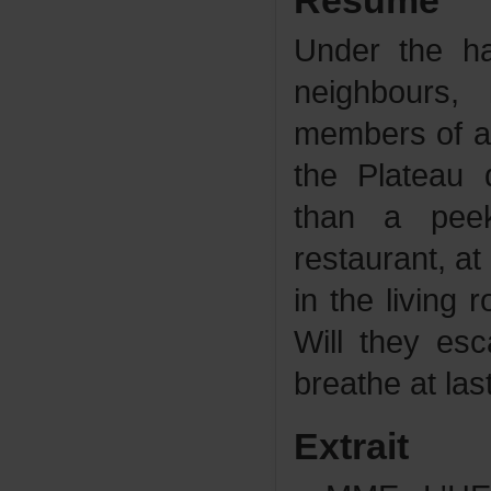
Résumé
Undertheha
neighbour
membersofa
thePlateau
thanapee
restaurant,
inthelivingr
Willtheyes
breatheatlas
Extrait