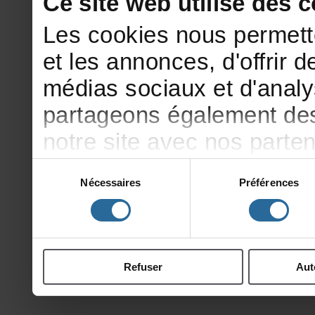
Cesitewebutilisedesco
Lescookiesnouspermett
etlesannonces,d'offrirde
médiassociauxetd'analy
partageonségalementdesi
notresiteavecnosparte
publicitéetd'analyse,qu
Sélection
Nécessaires
Préférences
du
d'autresinformationsqu
consentement
ontcollectéeslorsdevotr
Refuser
Aut