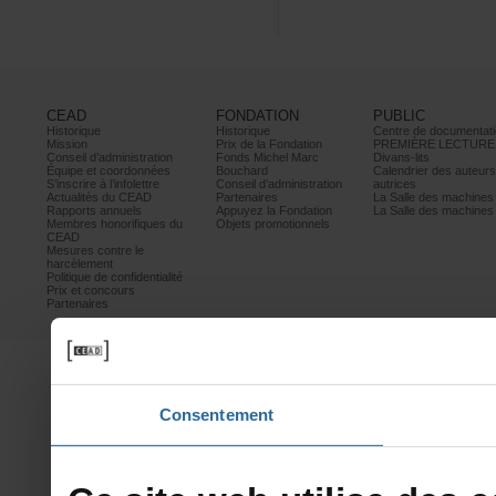
CEAD
FONDATION
PUBLIC
Historique
Historique
Centrededocumentati
Mission
PrixdelaFondation
PREMIÈRELECTURE
Conseild’administration
FondsMichelMarc
Divans-lits
Équipeetcoordonnées
Bouchard
Calendrierdesauteur
S’inscrireàl’infolettre
Conseild’administration
autrices
ActualitésduCEAD
Partenaires
LaSalledesmachine
Rapportsannuels
AppuyezlaFondation
LaSalledesmachine
Membreshonorifiquesdu
Objetspromotionnels
CEAD
Mesurescontrele
harcèlement
Politiquedeconfidentialité
Prixetconcours
Partenaires
Consentement