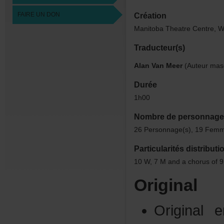
FAIREUNDON
Création
ManitobaTheatreCentre,W
Traducteur(s)
AlanVanMeer
(Auteurmasc
Durée
1h00
Nombredepersonnage
26Personnage(s),19Femm
Particularitésdistributi
10W,7Mandachorusof
Original
Original