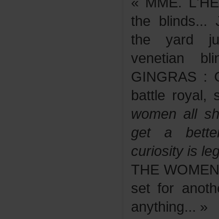
«MME.L'HE
theblinds..
theyardju
venetianb
GINGRAS:Get
battleroyal,
womenallsh
getabette
curiosityisl
THEWOME
setforanoth
anything...»