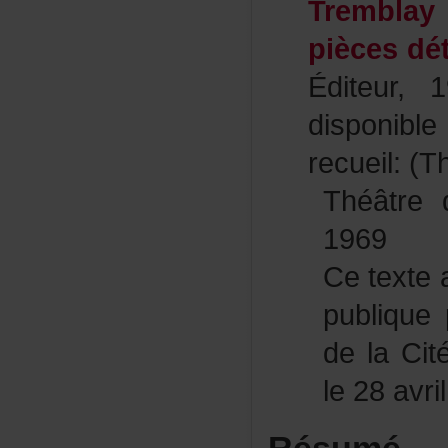
Tremblay
piècesdé
Éditeur,
disponib
recueil:(T
Théâtre
1969
Cetextea
publiqu
delaCité
le28avri