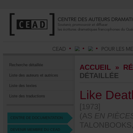
Recherchedétaillée
ACCUEIL
»
RÉ
DÉTAILLÉE
Listedesauteursetautrices
Listedestextes
LikeDea
Listedestraductions
[1973]
(AS
ENPIÈCE
CENTREDEDOCUMENTATION
TALONBOOKS
DEVENIRMEMBREDUCEAD