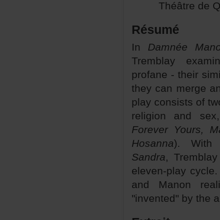
ThéâtredeQu
Résumé
In
DamnéeMano
Tremblayexam
profane-theirsimi
theycanmergea
playconsistsoft
religionandse
ForeverYours,Ma
Hosanna
).Wit
Sandra
,Trembla
eleven-playcycl
andManonreal
"invented"bytheau