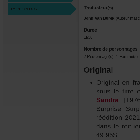
Traducteur(s)
FAIREUNDON
JohnVanBurek
(Auteurmascu
Durée
1h30
Nombredepersonnages
2Personnage(s),1Femme(s),
Original
Originalenfr
sousletitr
Sandra
[1976
Surprise!Sur
réédition202
danslerecue
49.95$