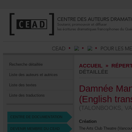
Recherchedétaillée
ACCUEIL
»
RÉPERT
DÉTAILLÉE
Listedesauteursetautrices
Listedestextes
DamnéeMan
Listedestraductions
(Englishtrans
(TALONBOOKS,VA
CENTREDEDOCUMENTATION
Création
TheArtsClubTheatre(Vancouv
DEVENIRMEMBREDUCEAD