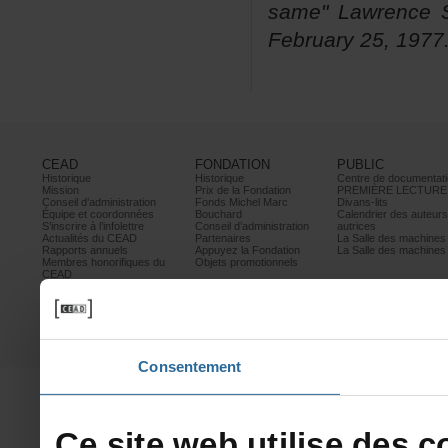
same"LawrenceS
February25,1977
CEAD
FONDATION
PUBLIC
Historique
Historique
Centrededocumentati
Mission
PrixdelaFondation
PREMIÈRELECTURE
Conseild’administration
FondsMichelMarc
Divans-lits
Équipeetcoordonnées
Bouchard
Calendrierdesauteur
S’inscrireàl’infolettre
Conseild’administration
autrices
ActualitésduCEAD
Partenaires
LaSalledesmachine
Rapportsannuels
AppuyezlaFondation
LaSalledesmachine
Membreshonorifiquesdu
Objetspromotionnels
CEAD
Mesurescontrele
harcèlement
Politiquedeconfidentialité
Prixetconcours
Partenaires
Consentement
Cesitewebutilisedesco