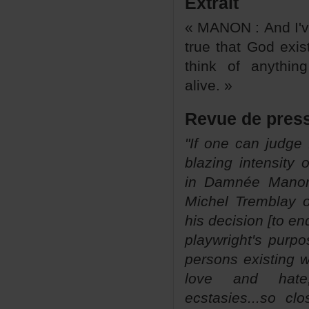
Extrait
«MANON:AndI've
truethatGodexis
thinkofanythi
alive.»
Revuedepres
"Ifonecanjudge
blazingintensity
in
DamnéeManon
MichelTremblayo
hisdecision[toen
playwright'spur
personsexisting
loveandhate
ecstasies...s