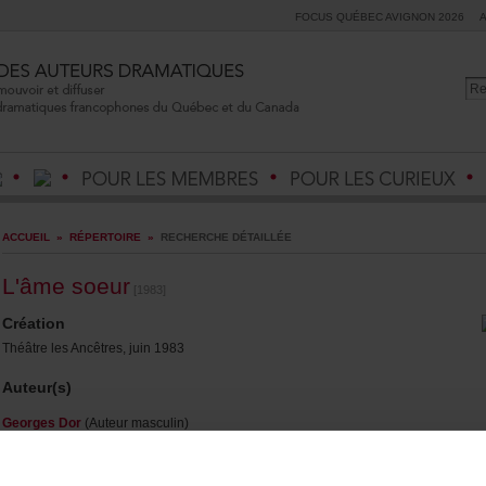
FOCUSQUÉBECAVIGNON2026
ACCUEIL
»
RÉPERTOIRE
»
RECHERCHEDÉTAILLÉE
L'âmesoeur
[1983]
Création
ThéâtrelesAncêtres,juin1983
Auteur(s)
GeorgesDor
(Auteurmasculin)
Durée