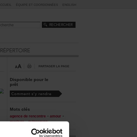
ACCUEIL
ÉQUIPEETCOORDONNÉES
ENGLISH
PARTAGERLAPAGE
Disponiblepourle
prêt
Motsclés
-
-
agencederencontre
amour
-
mariage
quiproquos