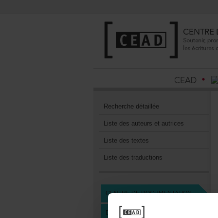
Recherchedétaillée
Listedesauteursetautrices
Listedestextes
Listedestraductions
CENTREDEDOCUMENTATION
DEVENIRMEMBREDUCEAD