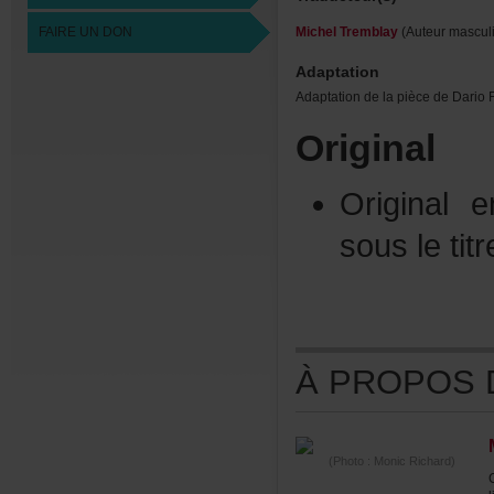
FAIREUNDON
MichelTremblay
(Auteurmasculi
Adaptation
AdaptationdelapiècedeDario
Original
Original
sousletit
ÀPROPOSDE
(Photo:MonicRichard)