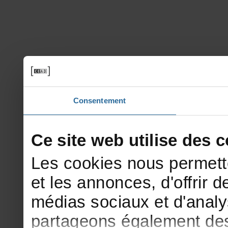
Consentement
Cesitewebutilisedesco
Lescookiesnouspermett
etlesannonces,d'offrirde
médiassociauxetd'analy
partageonségalementdesi