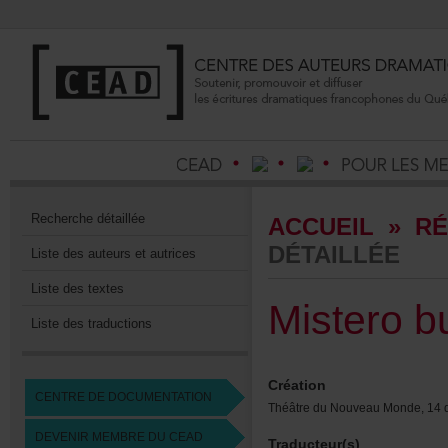
Recherchedétaillée
ACCUEIL
»
RÉ
DÉTAILLÉE
Listedesauteursetautrices
Listedestextes
Misterobu
Listedestraductions
Création
CENTREDEDOCUMENTATION
ThéâtreduNouveauMonde,14
DEVENIRMEMBREDUCEAD
Traducteur(s)