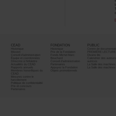
CEAD
FONDATION
PUBLIC
Historique
Historique
Centrededocumentati
Mission
PrixdelaFondation
PREMIÈRELECTURE
Conseild’administration
FondsMichelMarc
Divans-lits
Équipeetcoordonnées
Bouchard
Calendrierdesauteur
S’inscrireàl’infolettre
Conseild’administration
autrices
ActualitésduCEAD
Partenaires
LaSalledesmachine
Rapportsannuels
AppuyezlaFondation
LaSalledesmachine
Membreshonorifiquesdu
Objetspromotionnels
CEAD
Mesurescontrele
harcèlement
Politiquedeconfidentialité
Prixetconcours
Partenaires