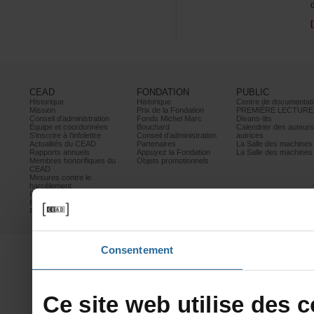
CEAD
FONDATION
PUBLIC
Historique
Historique
Centrededocumentati
Mission
PrixdelaFondation
PREMIÈRELECTURE
Conseild’administration
FondsMichelMarc
Divans-lits
Équipeetcoordonnées
Bouchard
Calendrierdesauteur
S’inscrireàl’infolettre
Conseild’administration
autrices
ActualitésduCEAD
Partenaires
LaSalledesmachine
Rapportsannuels
AppuyezlaFondation
LaSalledesmachine
Membreshonorifiquesdu
Objetspromotionnels
CEAD
Mesurescontrele
harcèlement
Politiquedeconfidentialité
Prixetconcours
Partenaires
Consentement
Cesitewebutilisedesco