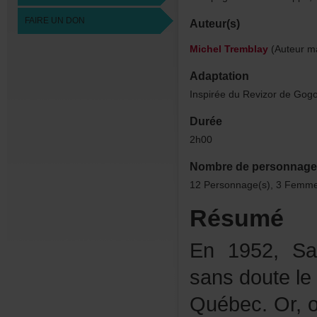
FAIREUNDON
Auteur(s)
MichelTremblay
(Auteurma
Adaptation
InspiréeduRevizordeGogo
Durée
2h00
Nombredepersonnage
12Personnage(s),3Femme
Résumé
En1952,Sa
sansdoutele
Québec.Or,o