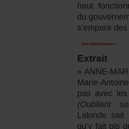
hautfonction
dugouverne
s'emparedesh
Plusd'informations»
Extrait
«ANNE-MARI
Marie-Anto
pasaveclesi
(Oubliantso
Lalondesai
qu'yfaitpisq