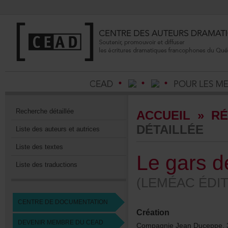
Recherchedétaillée
ACCUEIL
»
RÉ
DÉTAILLÉE
Listedesauteursetautrices
Listedestextes
Legarsd
Listedestraductions
(LEMÉACÉDIT
CENTREDEDOCUMENTATION
Création
DEVENIRMEMBREDUCEAD
CompagnieJeanDuceppe,