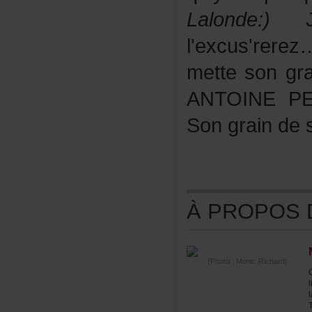
Lalonde:)
J'
l'excus'rere
mettesongr
ANTOINEPE
Songraindes
ÀPROPOSDE
(Photo:MonicRichard)