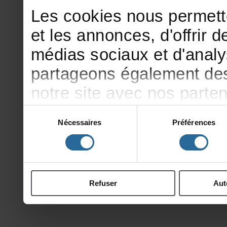
Lescookiesnouspermett
etlesannonces,d'offrirde
médiassociauxetd'analy
partageonségalementdesi
notresiteavecnosparte
publicitéetd'analyse,qu
Sélection
Nécessaires
Préférences
du
d'autresinformationsqu
consentement
ontcollectéeslorsdevotr
Refuser
Aut